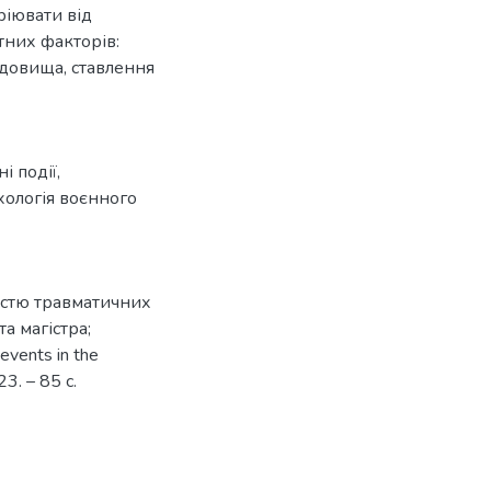
аріювати від
ітних факторів:
едовища, ставлення
і події
,
хологія воєнного
тістю травматичних
та магістра;
events in the
23. – 85 с.