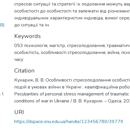
стресові ситуації та стратегії їх подолання можуть в
особистості до особистості та залежати від різноман
індивідуальних характеристик індивіда, вимог сер
до ситуації та ін.
B)
Keywords
053 психологія
,
магістр
,
стресоподолання
,
травматичн
особистість
,
особливості стресоподолання
,
війна
,
пси
часу
Citation
Кухарик, В. В. Особливості стресоподолання особис
подій в умовах війни в Україні : кваліфікаційна робо
І.
Peculiarities of personal stress management of traumatic 
conditions of war in Ukraine / В. В. Кухарик. – Одеса, 20
URI
https://dspace.onu.edu.ua/handle/123456789/39779