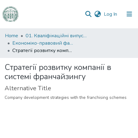
(current)
Log In
Communities
Home
01. Кваліфікаційні випускні роботи здобувачів вищої освіти
&
Економіко-правовий факультет
Collections
Стратегії розвитку компанії в системі франчайзингу
All of DSpace
Стратегії розвитку компанії в
системі франчайзингу
Statistics
Alternative Title
Company development strategies with the franchising schemes