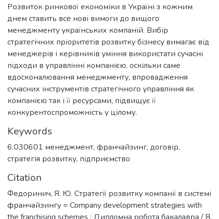
Розвиток ринкової економіки в Україні з кожним
днем ставить все нові вимоги до вищого
менеджменту українських компаній. Вибір
стратегічних пріоритетів розвитку бізнесу вимагає від
менеджерів і керівників уміння використати сучасні
підходи в управлінні компанією, оскільки саме
вдосконалювання менеджменту, впровадження
сучасних інструментів стратегічного управління як
компанією так і її ресурсами, підвищує її
конкурентоспроможність у цілому.
Keywords
6.030601 менеджмент
,
франчайзинг
,
договір
,
стратегія розвитку
,
підприємство
Citation
Федоринич, Я. Ю. Стратегії розвитку компанії в системі
франчайзингу = Company development strategies with
the franchising schemes : Дипломна робота бакалавра / Я.