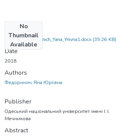
No
Files
Thumbnail
6.030601_Fedorinich_Yana_Yriivna1.docx
(39.26 KB)
Available
Date
2018
Authors
Федоринич, Яна Юріївна
Publisher
Одеський національний університет імені І. І.
Мечникова
Abstract