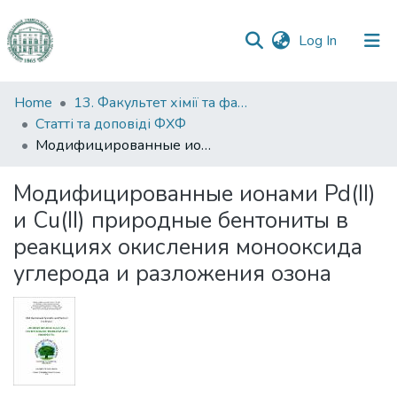
(current)
Log In
Communities
Home
13. Факультет хімії та фармації
&
Статті та доповіді ФХФ
Collections
Модифицированные ионами Pd(II) и Сu(II) природные бентониты в реакциях окисления монооксида углерода и разложения озона
All of DSpace
Модифицированные ионами Pd(II)
и Сu(II) природные бентониты в
Statistics
реакциях окисления монооксида
углерода и разложения озона