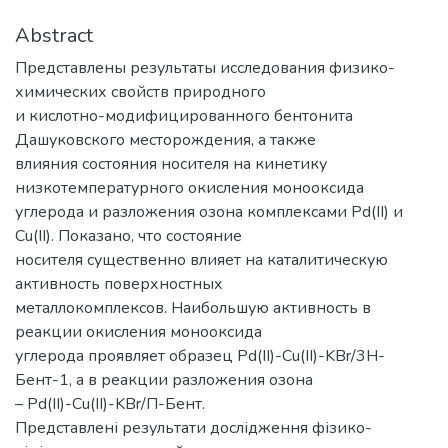
Abstract
Представлены результаты исследования физико-
химических свойств природного
и кислотно-модифицированного бентонита
Дашуковского месторождения, а также
влияния состояния носителя на кинетику
низкотемпературного окисления монооксида
углерода и разложения озона комплексами Pd(II) и
Cu(II). Показано, что состояние
носителя существенно влияет на каталитическую
активность поверхностных
металлокомплексов. Наибольшую активность в
реакции окисления монооксида
углерода проявляет образец Pd(II)-Cu(II)-KBr/3H-
Бент-1, а в реакции разложения озона
– Pd(II)-Cu(II)-KBr/П-Бент.
Представлені результати дослідження фізико-