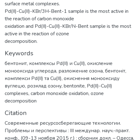
surface metal complexes.
Pd(II)-Cu(II)-KBr/3H-Bent-1 sample is the most active in
the reaction of carbon monoxide
oxidation and Pd(II)-Cu(II)-KBr/N-Bent sample is the most
active in the reaction of ozone
decomposition.
Keywords
бентонит
,
комплексы Pd(II) и Cu(II)
,
окисление
монооксида углерода
,
разложение озона
,
бентоніт
,
комплекси Pd(II) та Cu(II)
,
окиснення монооксиду
вуглецю
,
розклад озону
,
bentonite
,
Pd(II)-Cu(II)
complexes
,
carbon monoxide oxidation
,
ozone
decomposition
Citation
Современные ресурсосберегающие технологии.
Проблемы и перспективы : III междунар. науч.-практ.
конф., (09-13 ноября 2015 г.) : сборник докл. – Одесса,