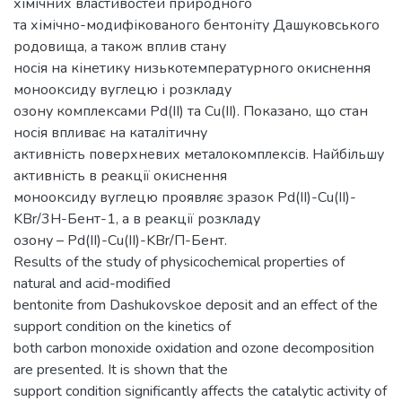
хімічних властивостей природного
та хімічно-модифікованого бентоніту Дашуковського
родовища, а також вплив стану
носія на кінетику низькотемпературного окиснення
монооксиду вуглецю і розкладу
озону комплексами Pd(II) та Cu(II). Показано, що стан
носія впливає на каталітичну
активність поверхневих металокомплексів. Найбільшу
активність в реакції окиснення
монооксиду вуглецю проявляє зразок Pd(II)-Cu(II)-
KBr/3H-Бент-1, а в реакції розкладу
озону – Pd(II)-Cu(II)-KBr/П-Бент.
Results of the study of physicochemical properties of
natural and acid-modified
bentonite from Dashukovskoe deposit and an effect of the
support condition on the kinetics of
both carbon monoxide oxidation and ozone decomposition
are presented. It is shown that the
support condition significantly affects the catalytic activity of