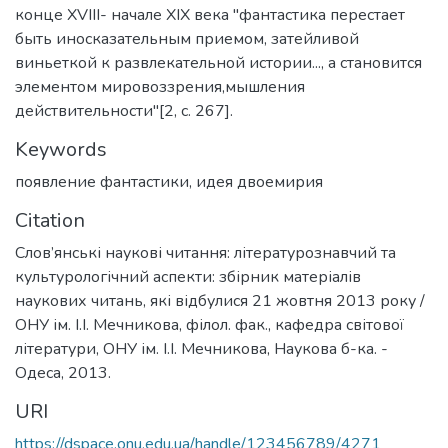
конце XVIII- начале XIX века "фантастика перестает
быть иносказательным приемом, затейливой
виньеткой к развлекательной истории..., а становится
элементом мировоззрения,мышления
действительности"[2, с. 267].
Keywords
появление фантастики
,
идея двоемирия
Citation
Слов’янські наукові читання: літературознавчий та
культурологічний аспекти: збірник матеріалів
наукових читань, які відбулися 21 жовтня 2013 року /
ОНУ ім. І.І. Мечникова, філол. фак., кафедра світової
літератури, ОНУ ім. І.І. Мечникова, Наукова б-ка. -
Одеса, 2013.
URI
https://dspace.onu.edu.ua/handle/123456789/4271