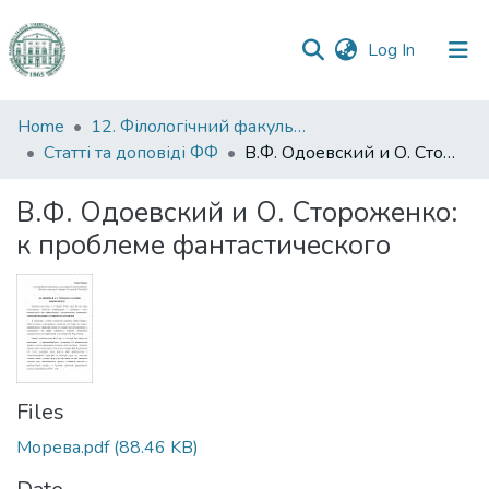
(current)
Log In
Communities
Home
12. Філологічний факультет
&
Статті та доповіді ФФ
В.Ф. Одоевский и О. Стороженко: к проблеме фантастического
Collections
В.Ф. Одоевский и О. Стороженко:
All of DSpace
к проблеме фантастического
Statistics
Files
Морева.pdf
(88.46 KB)