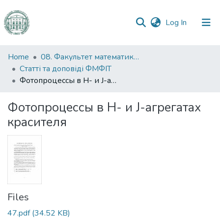
(current)
Log In
Communities
Home
08. Факультет математики, фізики та інформаційних технологій
&
Статті та доповіді ФМФІТ
Collections
Фотопроцессы в H- и J-агрегатах красителя
All of DSpace
Фотопроцессы в H- и J-агрегатах
красителя
Statistics
Files
47.pdf
(34.52 KB)