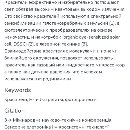
Красители эффективно и избирательно поглощают
свет, обладая высоким квантовым выходом излучения.
Это свойство красителей используют в спектральной
сенсибилизации галогенсеребряных эмульсий [1], в
фотоэлектрических преобразователях на основе
наночастиц и нанотрубок (organic dye-sensitized solar
cell, DSSC) [2], в лазерной технике [3].
Взаимодействие красителя с молекулами и ионами
ближайшего окружения, позволяет использовать
краситель как газовый или жидкостного микросенсор,
а также как датчика давления, что с успехом
используется в аэродинамики.
Keywords
красители
,
Н- и J-агрегаты
,
фотопроцессы
Citation
3-я Міжнародна науково-технічна конференція.
Сенсорна елетроніка і мікросистемні технології