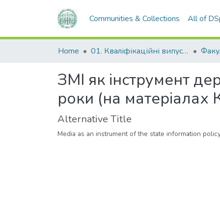
Communities & Collections
All of D
Home
01. Кваліфікаційні випускні роботи здобувачів вищої освіти
ЗМІ як інструмент де
роки (на матеріалах
Alternative Title
Media as an instrument of the state information poli