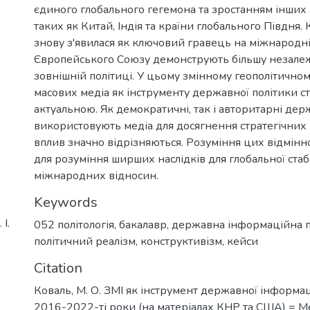
єдиного глобального гегемона та зростанням інших 
таких як Китай, Індія та країни глобального Півдня. К
знову з'явилася як ключовий гравець на міжнародній
Європейського Союзу демонструють більшу незалежн
зовнішній політиці. У цьому змінному геополітичном
масових медіа як інструменту державної політики ст
актуальною. Як демократичні, так і авторитарні де
використовують медіа для досягнення стратегічних ц
вплив значно відрізняються. Розуміння цих відмін
для розуміння ширших наслідків для глобальної стабі
міжнародних відносин.
Keywords
І.
052 політологія
,
бакалавр
,
державна інформаційна п
політичний реалізм
,
конструктивізм
,
кейси
Citation
Коваль, М. О. ЗМІ як інструмент державної інформац
2016-2022-ті роки (на матеріалах КНР та США) = Me