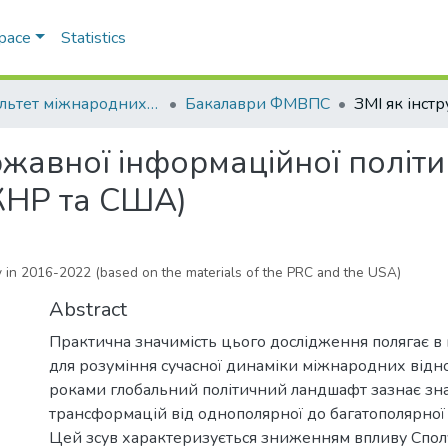
Space
Statistics
Факультет міжнародних відносин, політології та соціології
Бакалаври ФМВПС
ржавної інформаційної політи
 КНР та США)
cy in 2016-2022 (based on the materials of the PRC and the USA)
Abstract
Практична значимість цього дослідження полягає в 
для розуміння сучасної динаміки міжнародних відн
роками глобальний політичний ландшафт зазнає зн
трансформацій від однополярної до багатополярної 
Цей зсув характеризується зниженням впливу Спол