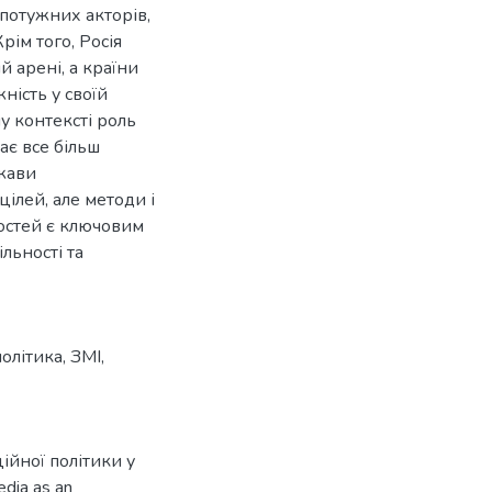
потужних акторів,
рім того, Росія
 арені, а країни
ість у своїй
у контексті роль
ає все більш
ржави
ілей, але методи і
ностей є ключовим
льності та
олітика
,
ЗМІ
,
ійної політики у
dia as an