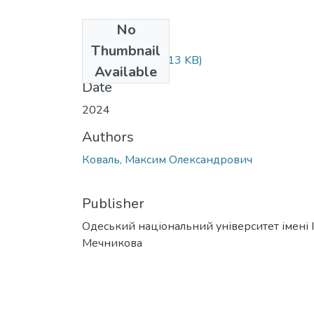
No
Files
Thumbnail
Коваль.docx
(88.13 KB)
Available
Date
2024
Authors
Коваль, Максим Олександрович
Publisher
Одеський національний університет імені І. 
Мечникова