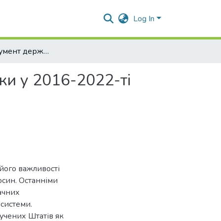
Log In
ЗМІ як інструмент державної інформаційної політики у 2016-2022-ті роки (на матеріалах КНР та США)
ки у 2016-2022-ті
його важливості
осин. Останніми
ачних
системи.
учених Штатів як