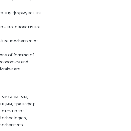
итання формування
оміко-екологічної
nture mechanism of
ons of forming of
 economics and
kraine are
 механизмы
,
тиции
,
трансфер
,
котехнології
,
 technologies
,
 mechanisms
,