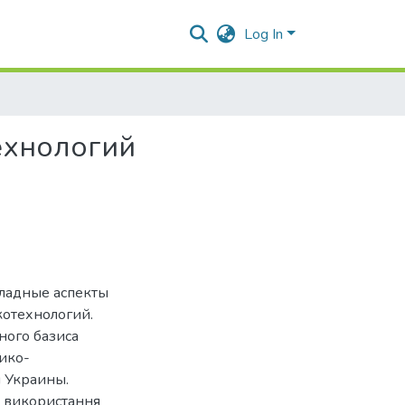
Log In
ехнологий
кладные аспекты
котехнологий.
ого базиса
ико-
 Украины.
ти використання