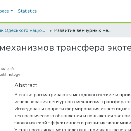
Space
Statistics
Вісник Одеського національного університету. Економіка
Развитие венчурных механизмов трансфера экотехнологий
 механизмов трансфера экот
нологій
otekhnology
Abstract
В статье рассматриваются методологические и при
использования венчурного механизма трансфера э
Исследованы вопросы формирования инвестиционн
технологического обновления и повышения эконом
экологичсекой эффективности развития экономики
У статті розглянуті методологічні і прикладні аспек