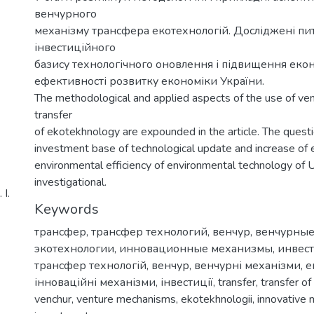
венчурного
механізму трансфера екотехнологій. Досліджені п
інвестиційного
базису технологічного оновлення і підвищення екон
ефективності розвитку економіки України.
The methodological and applied aspects of the use of ve
transfer
of ekotekhnology are expounded in the article. The questi
investment base of technological update and increase of
environmental efficiency of environmental technology of U
investigational.
І.
Keywords
трансфер
,
трансфер технологий
,
венчур
,
венчурные
экотехнологии
,
инновационные механизмы
,
инвес
трансфер технологій
,
венчур
,
венчурні механізми
,
е
інноваційні механізми
,
інвестиції
,
transfer
,
transfer of
venchur
,
venture mechanisms
,
ekotekhnologii
,
innovative