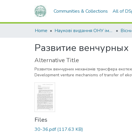
Communities & Collections
All of D
Home
Наукові видання ОНУ імені І. І. Мечникова
Развитие венчурных
Alternative Title
Розвиток венчурних механізмів трансфера екотех
Development venture mechanisms of transfer of ek
Files
30-36.pdf
(117.63 KB)