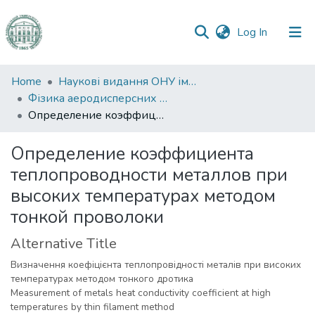
(current)
Log In
Communities
Home
Наукові видання ОНУ імені І. І. Мечникова
&
Фізика аеродисперсних систем
Collections
Определение коэффициента теплопроводности металлов при высоких температурах методом тонкой проволоки
All of DSpace
Определение коэффициента
теплопроводности металлов при
Statistics
высоких температурах методом
тонкой проволоки
Alternative Title
Визначення коефіцієнта теплопровідності металів при високих
температурах методом тонкого дротика
Measurement of metals heat conductivity coefficient at high
temperatures by thin filament method