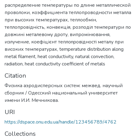
распределение температуры по длине металлической
проволоки
,
коэффициента теплопроводности металла
при высоких температурах
,
теплообмін
,
теплопровідність
,
конвекція
,
розподіл температури по
довжині металевому дроту
,
випромінювання
,
излучение
,
коефіцієнт тeплonpoвiднocтi металу при
високих температурах
,
temperature distribution along
metal filament
,
heat conductivity
,
natural convection
,
radiation
,
heat conductivity coefficient of metals
Citation
Физика аэродисперсных систем: межвед. научный
сборник / Одесский национальный университет
имени И.И. Мечникова.
URI
https://dspace.onu.edu.ua/handle/123456789/4762
Collections