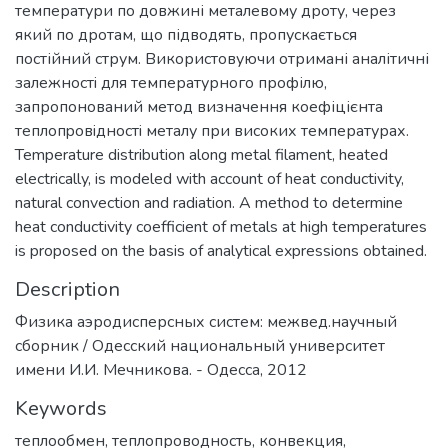
температури по довжині металевому дроту, через
який по дротам, що підводять, пропускається
постійний струм. Використовуючи отримані аналітичні
залежностi для температурного профілю,
запропонований метод визначення коефіцієнта
тeплoпpoвiднocтi металу при високих температурах.
Temperature distribution along metal filament, heated
electrically, is modeled with account of heat conductivity,
natural convection and radiation. A method to determine
heat conductivity coefficient of metals at high temperatures
is proposed on the basis of analytical expressions obtained.
Description
Физика аэродисперсных систем: межвед.научный
сборник / Одесский национальный университет
имени И.И. Мечникова. - Одесса, 2012
Keywords
теплообмен
,
теплопроводность
,
конвекция
,