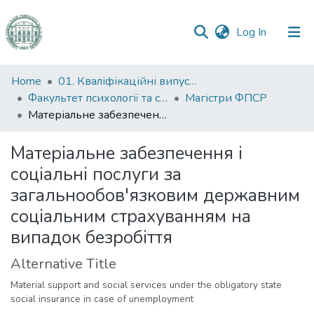
(current)
Log In
Communities
Home
01. Кваліфікаційні випускні роботи здобувачів вищої освіти
&
Факультет психології та соціальної роботи
Магістри ФПСР
Collections
Матеріальне забезпечення і соціальні послуги за загальнообов'язковим державним соціальним страхуванням на випадок безробіття
All of DSpace
Матеріальне забезпечення і
соціальні послуги за
Statistics
загальнообов'язковим державним
соціальним страхуванням на
випадок безробіття
Alternative Title
Material support and social services under the obligatory state
social insurance in case of unemployment