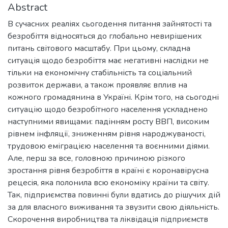
Abstract
В сучасних реаліях сьогодення питання зайнятості та
безробіття відносяться до глобально невирішених
питань світового масштабу. При цьому, складна
ситуація щодо безробіття має негативні наслідки не
тільки на економічну стабільність та соціальний
розвиток держави, а також проявляє вплив на
кожного громадянина в Україні. Крім того, на сьогодні
ситуацію щодо безробітного населення ускладнено
наступними явищами: падінням росту ВВП, високим
рівнем інфляції, зниженням рівня народжуваності,
трудовою еміграцією населення та воєнними діями.
Але, перш за все, головною причиною різкого
зростання рівня безробіття в країні є коронавірусна
рецесія, яка полонила всю економіку країни та світу.
Так, підприємства повинні були вдатись до рішучих дій
за для власного виживання та звузити свою діяльність.
Скорочення виробництва та ліквідація підприємств