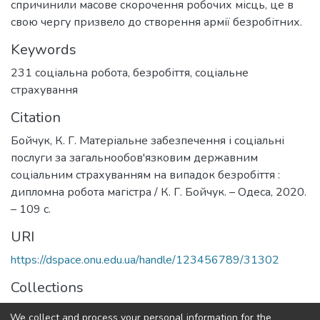
спричинили масове скорочення робочих місць, це в
свою чергу призвело до створення армії безробітних.
Keywords
231 соціальна робота
,
безробіття
,
соціальне
страхування
Citation
Бойчук, К. Г. Матеріальне забезпечення і соціальні
послуги за загальнообов'язковим державним
соціальним страхуванням на випадок безробіття :
дипломна робота магістра / К. Г. Бойчук. – Одеса, 2020.
– 109 с.
URI
https://dspace.onu.edu.ua/handle/123456789/31302
Collections
Магістри ФПСР
We collect and process your personal information for the