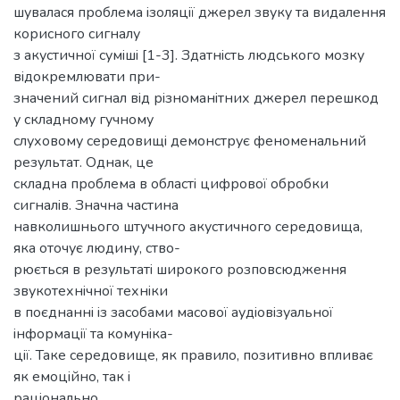
шувалася проблема iзоляцiї джерел звуку та видалення
корисного сигналу
з акустичної сумiшi [1-3]. Здатнiсть людського мозку
вiдокремлювати при-
значений сигнал вiд рiзноманiтних джерел перешкод
у складному гучному
слуховому середовищi демонструє феноменальний
результат. Однак, це
складна проблема в областi цифрової обробки
сигналiв. Значна частина
навколишнього штучного акустичного середовища,
яка оточує людину, ство-
рюється в результатi широкого розповсюдження
звукотехнiчної технiки
в поєднаннi iз засобами масової аудiовiзуальної
iнформацiї та комунiка-
цiї. Таке середовище, як правило, позитивно впливає
як емоцiйно, так i
рацiонально.