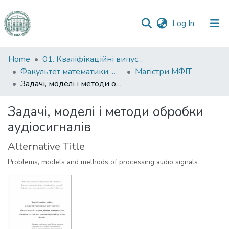
(current)
Log In
Communities
Home
01. Кваліфікаційні випускні роботи здобувачів вищої освіти
&
Факультет математики, фізики та інформаційних технологій
Магістри МФІТ
Collections
Задачі, моделі і методи обробки аудіосигналів
All of DSpace
Задачі, моделі і методи обробки
аудіосигналів
Statistics
Alternative Title
Problems, models and methods of processing audio signals