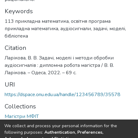
Keywords
113 прикладна математика
,
освiтня програма
прикладна математика
,
аудіосигнали
,
задачі
,
моделі
,
бібліотека
Citation
Ларікова, В. В. Задачі, моделі і методи обробки
аудіосигналів : дипломна робота магістра / В. В.
Ларікова. – Одеса, 2022. – 69 с.
URI
https://dspace.onu.edu.ua/handle/123456789/35578
Collections
Магістри МФІТ
We collect and process your personal information for the
Full item page
following purposes:
Authentication, Preferences,