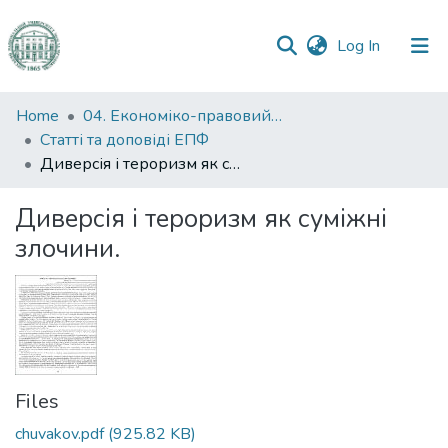
(current)
Log In
Communities
Home
04. Економіко-правовий факультет
&
Статті та доповіді ЕПФ
Collections
Диверсія і тероризм як суміжні злочини.
All of DSpace
Диверсія і тероризм як суміжні
злочини.
Statistics
Files
chuvakov.pdf
(925.82 KB)