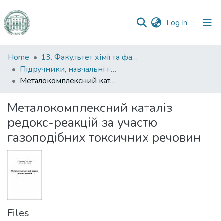
(current)
Log In
Communities
Home
13. Факультет хімії та фармації
&
Підручники, навчальні посібники та інші науково- та навчально-методичні праці ФХФ
Collections
Металокомплексний каталіз редокс-реакцій за участю газоподібних токсичних речовин
All of DSpace
Металокомплексний каталіз
редокс-реакцій за участю
Statistics
газоподібних токсичних речовин
Files