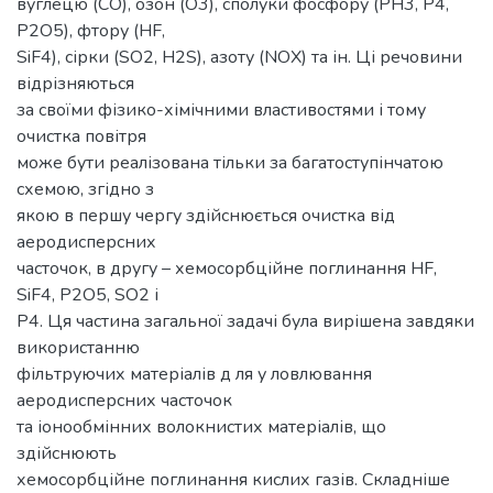
вуглецю (СО), озон (О3), сполуки фосфору (РН3, Р4,
Р2О5), фтору (HF,
SiF4), сірки (SO2, H2S), азоту (NOX) та ін. Ці речовини
відрізняються
за своїми фізико-хімічними властивостями і тому
очистка повітря
може бути реалізована тільки за багатоступінчатою
схемою, згідно з
якою в першу чергу здійснюється очистка від
аеродисперсних
часточок, в другу – хемосорбційне поглинання HF,
SiF4, P2O5, SO2 і
P4. Ця частина загальної задачі була вирішена завдяки
використанню
фільтруючих матеріалів д ля у ловлювання
аеродисперсних часточок
та іонообмінних волокнистих матеріалів, що
здійснюють
хемосорбційне поглинання кислих газів. Cкладніше