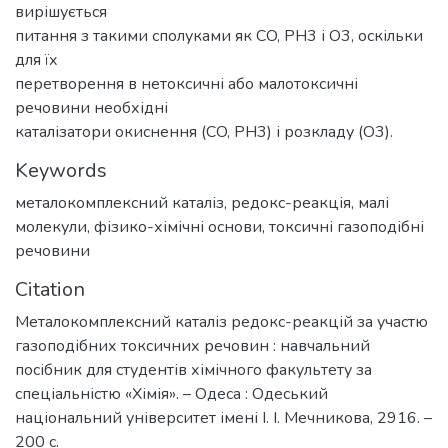
вирішується
питання з такими сполуками як CO, PH3 і O3, оскільки
для їх
перетворення в нетоксичні або малотоксичні
речовини необхідні
каталізатори окиснення (CO, PH3) і розкладу (O3).
Keywords
металокомплексний каталіз
,
редокс-реакція
,
малі
молекули
,
фізико-хімічні основи
,
токсичні газоподібні
речовини
Citation
Металокомплексний каталіз редокс-реакцій за участю
газоподібних токсичних речовин : навчальний
посібник для студентів хімічного факультету за
спеціальністю «Хімія». – Одеса : Одеський
національний університет імені І. І. Мечникова, 2916. –
200 с.