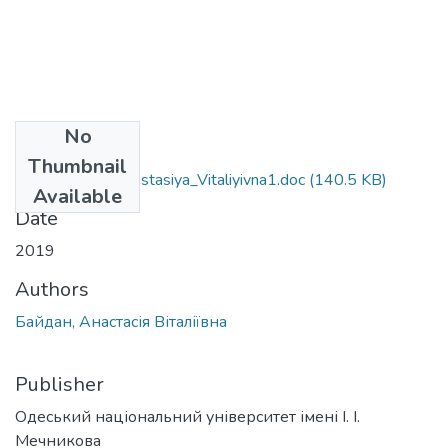
No
Files
Thumbnail
091_Baydan_Anastasiya_Vitaliyivna1.doc
(140.5 KB)
Available
Date
2019
Authors
Байдан, Анастасія Віталіївна
Publisher
Одеський національний університет імені І. І.
Мечникова