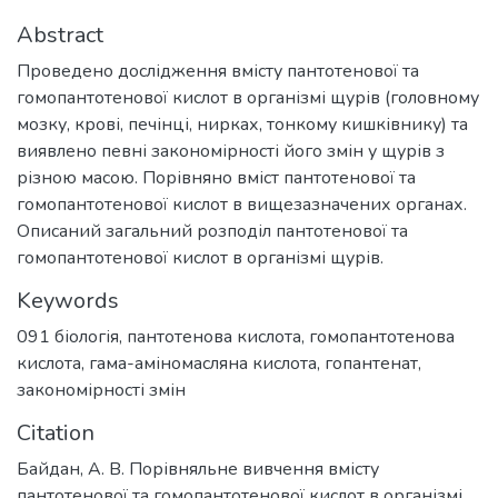
Abstract
Проведено дослідження вмісту пантотенової та
гомопантотенової кислот в організмі щурів (головному
мозку, крові, печінці, нирках, тонкому кишківнику) та
виявлено певні закономірності його змін у щурів з
різною масою. Порівняно вміст пантотенової та
гомопантотенової кислот в вищезазначених органах.
Описаний загальний розподіл пантотенової та
гомопантотенової кислот в організмі щурів.
Keywords
091 біологія
,
пантотенова кислота
,
гомопантотенова
кислота
,
гама-аміномасляна кислота
,
гопантенат
,
закономірності змін
Citation
Байдан, А. В. Порівняльне вивчення вмісту
пантотенової та гомопантотенової кислот в організмі