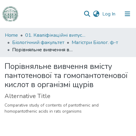
(current)
Log In
Communities
Home
01. Кваліфікаційні випускні роботи здобувачів вищої освіти
&
Біологічний факультет
Магістри Біолог. ф-т
Collections
Порівняльне вивчення вмісту пантотенової та гомопантотенової кислот в організмі щурів
All of DSpace
Порівняльне вивчення вмісту
пантотенової та гомопантотенової
Statistics
кислот в організмі щурів
Alternative Title
Comparative study of contents of pantothenic and
homopantothenic acids in rats organisms