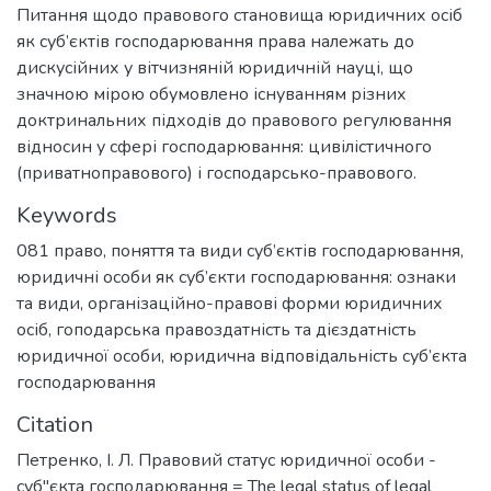
Питання щодо правового становища юридичних осіб
як суб’єктів господарювання права належать до
дискусійних у вітчизняній юридичній науці, що
значною мірою обумовлено існуванням різних
доктринальних підходів до правового регулювання
відносин у сфері господарювання: цивілістичного
(приватноправового) і господарсько-правового.
Keywords
081 право
,
поняття та види суб’єктів господарювання
,
юридичні особи як суб’єкти господарювання: ознаки
та види
,
організаційно-правові форми юридичних
осіб
,
гоподарська правоздатність та дієздатність
юридичної особи
,
юридична відповідальність суб’єкта
господарювання
Citation
Петренко, І. Л. Правовий статус юридичної особи -
суб"єкта господарювання = The legal status of legal