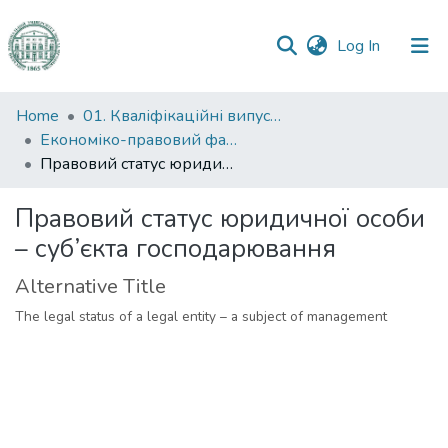
(current)
Log In
Communities
Home
01. Кваліфікаційні випускні роботи здобувачів вищої освіти
&
Економіко-правовий факультет
Collections
Правовий статус юридичної особи – суб’єкта господарювання
All of DSpace
Правовий статус юридичної особи
– суб’єкта господарювання
Statistics
Alternative Title
The legal status of a legal entity – a subject of management