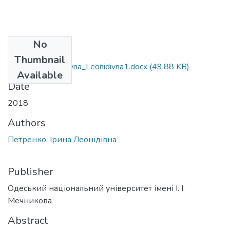
No
Files
Thumbnail
081_Petrenko_Iryna_Leonidivna1.docx
(49.88 KB)
Available
Date
2018
Authors
Петренко, Ірина Леонідівна
Publisher
Одеський національний університет імені І. І.
Мечникова
Abstract