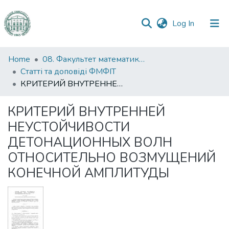
(current)
Log In
Communities
Home
08. Факультет математики, фізики та інформаційних технологій
&
Статті та доповіді ФМФІТ
Collections
КРИТЕРИЙ ВНУТРЕННЕЙ НЕУСТОЙЧИВОСТИ ДЕТОНАЦИОННЫХ ВОЛН ОТНОСИТЕЛЬНО ВОЗМУЩЕНИЙ КОНЕЧНОЙ АМПЛИТУДЫ
All of DSpace
КРИТЕРИЙ ВНУТРЕННЕЙ
НЕУСТОЙЧИВОСТИ
Statistics
ДЕТОНАЦИОННЫХ ВОЛН
ОТНОСИТЕЛЬНО ВОЗМУЩЕНИЙ
КОНЕЧНОЙ АМПЛИТУДЫ