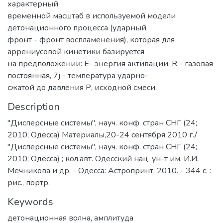
характерный
временной масштаб в используемой модели
детонационного процесса (ударный
фронт - фронт воспламенения), которая для
аррениусовой кинетики базируется
на предположении: Е- энергия активации, R - газовая
постоянная, 7j - температура ударно-
сжатой до давления Р, исходной смеси.
Description
"Дисперсные системы", науч. конф. стран СНГ (24;
2010; Одесса) Материалы,20-24 сентября 2010 г./
"Дисперсные системы", науч. конф. стран СНГ (24;
2010; Одесса) ; кол.авт. Одесский нац. ун-т им. И.И.
Мечникова и др. - Одесса: Астропринт, 2010. - 344 с. :
рис., портр.
Keywords
детонационная волна
,
амплитуда