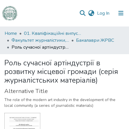
(current)
Log In
Communities
Home
01. Кваліфікаційні випускні роботи здобувачів вищої освіти
&
Факультет журналістики, реклами та видавничої справи
Бакалаври ЖРВС
Collections
Роль сучасної артіндустрії в розвитку місцевої громади (серія журналістських матеріалів)
All of DSpace
Роль сучасної артіндустрії в
розвитку місцевої громади (серія
Statistics
журналістських матеріалів)
Alternative Title
The role of the modern art industry in the development of the
local community (a series of journalistic materials)