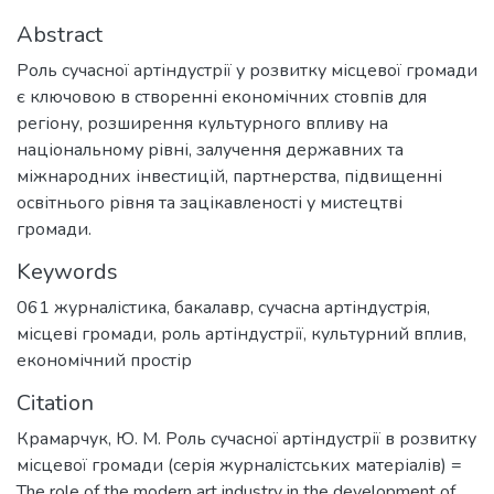
Abstract
Роль сучасної артіндустрії у розвитку місцевої громади
є ключовою в створенні економічних стовпів для
регіону, розширення культурного впливу на
національному рівні, залучення державних та
міжнародних інвестицій, партнерства, підвищенні
освітнього рівня та зацікавленості у мистецтві
громади.
Keywords
061 журналістика
,
бакалавр
,
сучасна артіндустрія
,
місцеві громади
,
роль артіндустрії
,
культурний вплив
,
економічний простір
Citation
Крамарчук, Ю. М. Роль сучасної артіндустрії в розвитку
місцевої громади (серія журналістських матеріалів) =
The role of the modern art industry in the development of