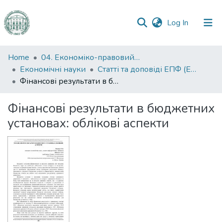
(current)
Log In
Communities
Home
04. Економіко-правовий факультет
&
Економічні науки
Статті та доповіді ЕПФ (Економічні науки)
Collections
Фінансові результати в бюджетних установах: облікові аспекти
All of DSpace
Фінансові результати в бюджетних
установах: облікові аспекти
Statistics