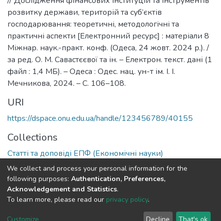
// Дослідження фінансових інституцій та інструментів
розвитку держави, територій та суб’єктів
господарювання: теоретичні, методологічні та
практичні аспекти [Електронний ресурс] : матеріали 8
Міжнар. наук.-практ. конф. (Одеса, 24 жовт. 2024 р.). /
за ред. О. М. Савастєєвої та ін. – Електрон. текст. дані (1
файл : 1,4 МБ). – Одеса : Одес. нац. ун-т ім. І. І.
Мечникова, 2024. – С. 106–108.
URI
https://dspace.onu.edu.ua/handle/123456789/40155
Collections
Статті та доповіді ЕПФ (Економічні науки)
We collect and process your personal information for the
Full item page
following purposes:
Authentication, Preferences,
Acknowledgement and Statistics
.
To learn more, please read our
privacy policy
.
DSpace software
copyright © 2009-2026
LYRASIS
Cookie
Privacy
End User
Send
Customize
Decline
That's ok