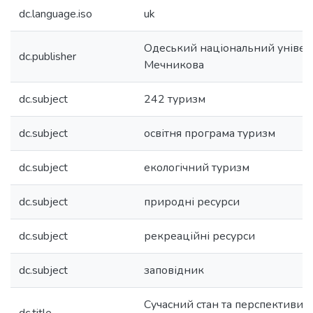
dc.language.iso
uk
Одеський національний університе
dc.publisher
Мечникова
dc.subject
242 туризм
dc.subject
освітня програма туризм
dc.subject
екологічний туризм
dc.subject
природні ресурси
dc.subject
рекреаційні ресурси
dc.subject
заповідник
Сучасний стан та перспективи 