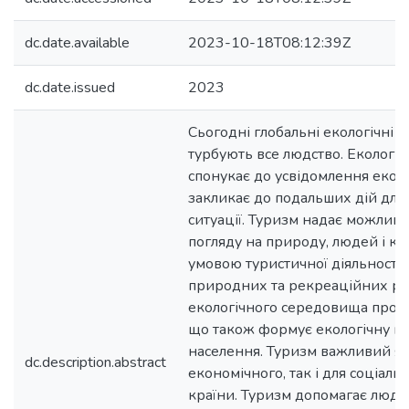
dc.date.available
2023-10-18T08:12:39Z
dc.date.issued
2023
Сьогодні глобальні екологічні 
турбують все людство. Екологіч
спонукає до усвідомлення еколо
закликає до подальших дій дл
ситуації. Туризм надає можливіс
погляду на природу, людей і к
умовою туристичної діяльності 
природних та рекреаційних рес
екологічного середовища про
що також формує екологічну ку
населення. Туризм важливий як
dc.description.abstract
економічного, так і для соціаль
країни. Туризм допомагає люд