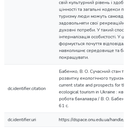
свій культурний рівень і здобув
цінності та загальні кодекси п
туризму люди можуть самовдос
задовольняти свої рекреаційні, 
духовні потреби. У такий спосіб
інтерналізація особистості. У ц
формується почуття відповідаль
навколишнє середовище та ба
покращувати.
Бабенко, В. О. Сучасний стан т
розвитку екологічного туризму 
current state and prospects for t
dc.identifier.citation
ecological tourism in Ukraine : кв
робота бакалавра / В. О. Бабенко
61 с.
dc.identifier.uri
https://dspace.onu.edu.ua/hand