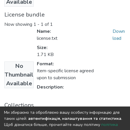
Available
License bundle
Now showing
1 - 1 of 1
Name:
Down
license.txt
load
Size:
1.71 KB
Format:
No
Item-specific license agreed
Thumbnail
upon to submission
Available
Description:
Collections
Ми збираємо та обробляємо вашу особисту інформацію для
Бакалаври ГГФ
таких цілей:
автентифікація, налаштування та статистика
.
Щоб дізнатися більше, прочитайте нашу політику
політика