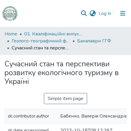
(current)
Log In
Communities
Home
01. Кваліфікаційні випускні роботи здобувачів вищої освіти
&
Геолого-географічний факультет
Бакалаври ГГФ
Collections
Сучасний стан та перспективи розвитку екологічного туризму в Україні
All of DSpace
Сучасний стан та перспективи
розвитку екологічного туризму в
Statistics
Україні
Simple item page
dc.contributor.author
Бабенко, Валерія Олександрівн
dc.date.accessioned
2023-10-18T08:12:39Z