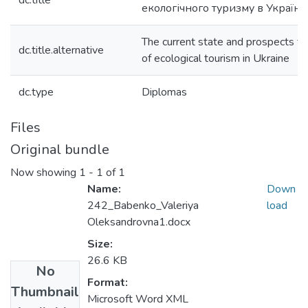
dc.title
екологічного туризму в Україні
The current state and prospects f
dc.title.alternative
of ecological tourism in Ukraine
dc.type
Diplomas
Files
Original bundle
Now showing
1 - 1 of 1
Name:
Down
242_Babenko_Valeriya
load
Oleksandrovna1.docx
Size:
26.6 KB
No
Format:
Thumbnail
Microsoft Word XML