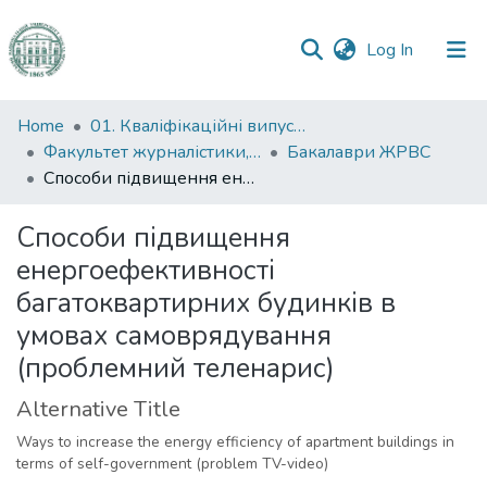
(current)
Log In
Communities
Home
01. Кваліфікаційні випускні роботи здобувачів вищої освіти
&
Факультет журналістики, реклами та видавничої справи
Бакалаври ЖРВС
Collections
Способи підвищення енергоефективності багатоквартирних будинків в умовах самоврядування (проблемний теленарис)
All of DSpace
Способи підвищення
енергоефективності
Statistics
багатоквартирних будинків в
умовах самоврядування
(проблемний теленарис)
Alternative Title
Ways to increase the energy efficiency of apartment buildings in
terms of self-government (problem TV-video)