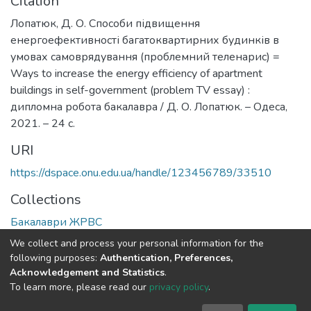
Citation
Лопатюк, Д. О. Способи підвищення
енергоефективності багатоквартирних будинків в
умовах самоврядування (проблемний теленарис) =
Ways to increase the energy efficiency of apartment
buildings in self-government (problem TV essay) :
дипломна робота бакалавра / Д. О. Лопатюк. – Одеса,
2021. – 24 с.
URI
https://dspace.onu.edu.ua/handle/123456789/33510
Collections
Бакалаври ЖРВС
We collect and process your personal information for the
Full item page
following purposes:
Authentication, Preferences,
Acknowledgement and Statistics
.
To learn more, please read our
privacy policy
.
DSpace software
copyright © 2009-2026
LYRASIS