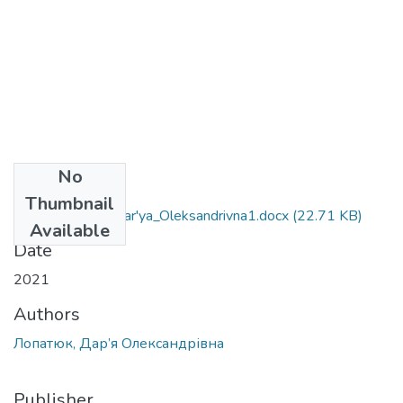
No
Files
Thumbnail
061_Lopatyuk_Dar'ya_Oleksandrivna1.docx
(22.71 KB)
Available
Date
2021
Authors
Лопатюк, Дар’я Олександрівна
Publisher