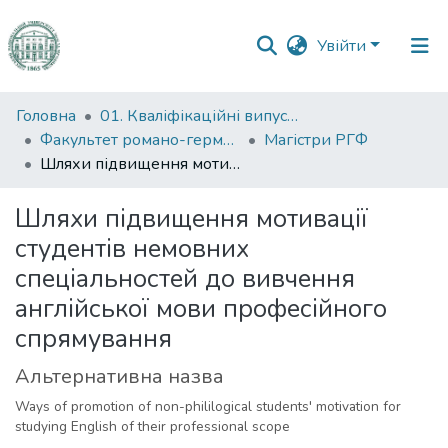
Увійти
Фонди
Головна
01. Кваліфікаційні випускні роботи здобувачів вищої освіти
та
Факультет романо-германської філології
Магістри РГФ
зібрання
Шляхи підвищення мотивації студентів немовних спеціальностей до вивчення англійської мови професійного спрямування
Пошук за критеріями
Шляхи підвищення мотивації
студентів немовних
Статистика
спеціальностей до вивчення
англійської мови професійного
спрямування
Альтернативна назва
Ways of promotion of non-phililogical students' motivation for
studying English of their professional scope