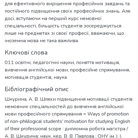
для ефективного вирішення професійних завдань та
постійного підвищення своїх професійних знань. Але
досі, вступаючи на перший курс немовної
спеціальності, більшість студентів зосереджується
лише на предметах зі своєї професії, вважаючи, що
іноземна мова не така важлива.
Ключові слова
011 освітні, педагогічні науки
,
поняття мотивація
,
вивчення англійської мови
,
професійне спрямування
,
мотивація студентів
,
наука
Бібліографічний опис
Шкурина, А. В. Шляхи підвищення мотивації студентів
немовних спеціальностей до вивчення англійської
мови професійного спрямування = Ways of promotion
of non-phililogical students' motivation for studying English
of their professional scope : дипломна робота магістра /
А. В. Шкурина; наук. кер. В. В. Павлова ; ОНУ ім. І. І.