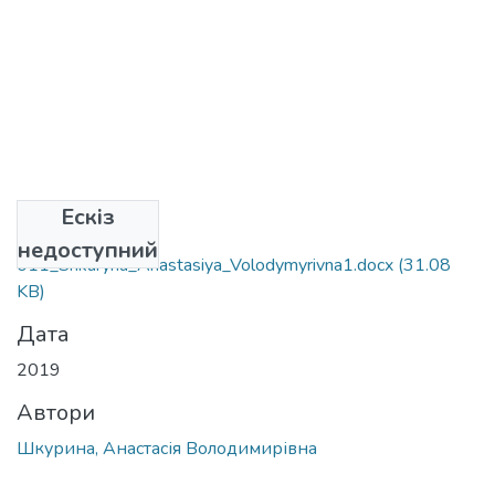
Ескіз
Файли
недоступний
011_Shkuryna_Anastasiya_Volodymyrivna1.docx
(31.08
KB)
Дата
2019
Автори
Шкурина, Анастасія Володимирівна