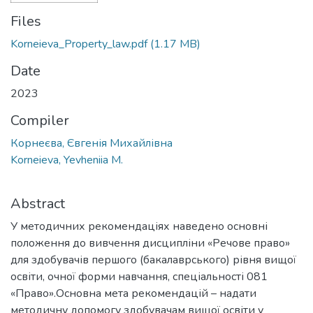
Files
Korneieva_Property_law.pdf
(1.17 MB)
Date
2023
Compiler
Корнеєва, Євгенія Михайлівна
Korneieva, Yevheniia M.
Abstract
У методичних рекомендаціях наведено основні
положення до вивчення дисципліни «Речове право»
для здобувачів першого (бакалаврського) рівня вищої
освіти, очної форми навчання, спеціальності 081
«Право».Основна мета рекомендацій – надати
методичну допомогу здобувачам вищої освіти у