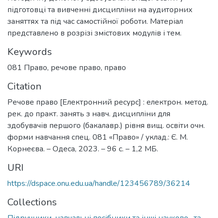
підготовці та вивченні дисципліни на аудиторних
заняттях та під час самостійної роботи. Матеріал
представлено в розрізі змістових модулів і тем.
Keywords
081 Право
,
речове право
,
право
Citation
Речове право [Електронний ресурс] : електрон. метод.
рек. до практ. занять з навч. дисципліни для
здобувачів першого (бакалавр.) рівня вищ. освіти очн.
форми навчання спец. 081 «Право» / уклад.: Є. М.
Корнеєва. – Одеса, 2023. – 96 с. – 1,2 МБ.
URI
https://dspace.onu.edu.ua/handle/123456789/36214
Collections