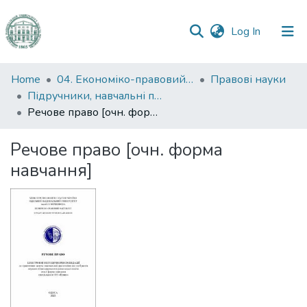
(current)
Log In
Communities
Home
04. Економіко-правовий факультет
Правові науки
&
Підручники, навчальні посібники та інші науково- та навчально-методичні праці ЕПФ (Правові науки)
Collections
Речове право [очн. форма навчання]
All of DSpace
Речове право [очн. форма
навчання]
Statistics