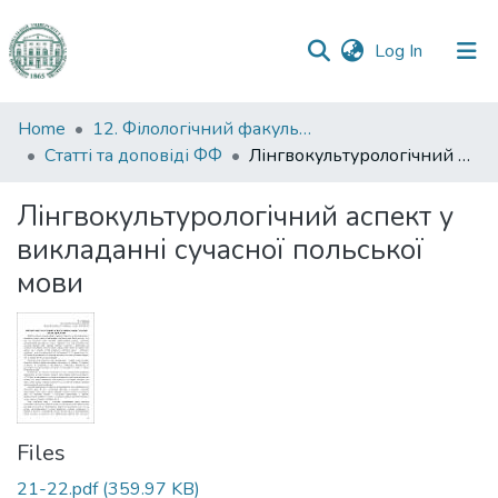
(current)
Log In
Communities
Home
12. Філологічний факультет
&
Статті та доповіді ФФ
Лінгвокультурологічний аспект у викладанні сучасної польської мови
Collections
Лінгвокультурологічний аспект у
All of DSpace
викладанні сучасної польської
мови
Statistics
Files
21-22.pdf
(359.97 KB)