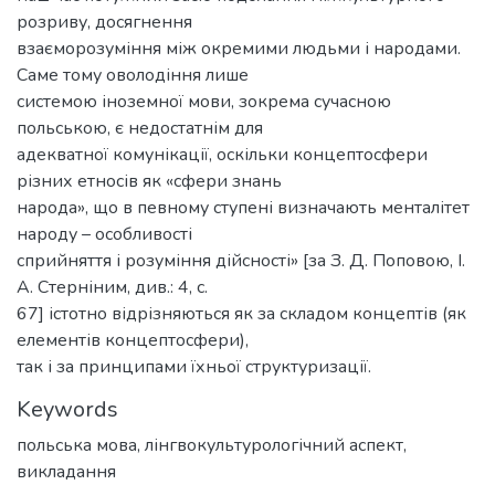
розриву, досягнення
взаєморозуміння між окремими людьми і народами.
Саме тому оволодіння лише
системою іноземної мови, зокрема сучасною
польською, є недостатнім для
адекватної комунікації, оскільки концептосфери
різних етносів як «сфери знань
народа», що в певному ступені визначають менталітет
народу – особливості
сприйняття і розуміння дійсності» [за З. Д. Поповою, І.
А. Стерніним, див.: 4, с.
67] істотно відрізняються як за складом концептів (як
елементів концептосфери),
так і за принципами їхньої структуризації.
Keywords
польська мова
,
лінгвокультурологічний аспект
,
викладання