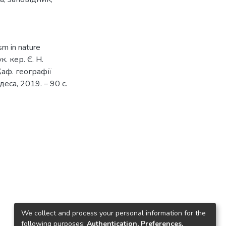
m in nature
. кер. Є. Н.
Каф. географії
еса, 2019. – 90 с.
We collect and process your personal information for the
following purposes:
Authentication, Preferences,