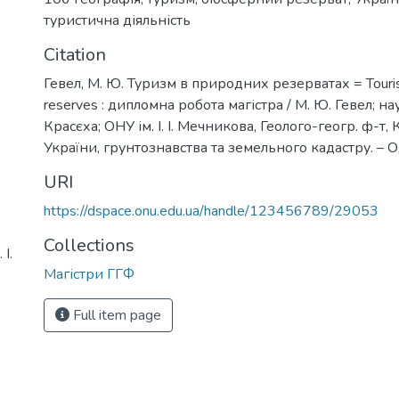
туристична діяльність
Citation
Гевел, М. Ю. Туризм в природних резерватах = Touris
reserves : дипломна робота магістра / М. Ю. Гевел; наук
Красєха; ОНУ ім. І. І. Мечникова, Геолого-геогр. ф-т, 
України, грунтознавства та земельного кадастру. – Од
URI
https://dspace.onu.edu.ua/handle/123456789/29053
Collections
І.
Магістри ГГФ
Full item page