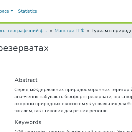
Space
Statistics
Геолого-географічний факультет
Магістри ГГФ
резерватах
Abstract
Серед міждержавних природоохоронних територій
зна¬чення набувають біосферні резервати, що ств
охорони природних екосистем як унікальних для Єв
загалом, так і типових для різних регіонів.
Keywords
106 географія
,
туризм
,
біосферний резерват
,
Україн