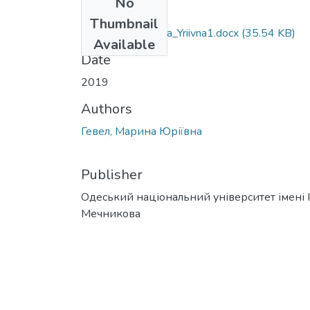
No
Files
Thumbnail
106-Gevel_Marina_Yriivna1.docx
(35.54 KB)
Available
Date
2019
Authors
Гевел, Марина Юріївна
Publisher
Одеський національний університет імені І. 
Мечникова