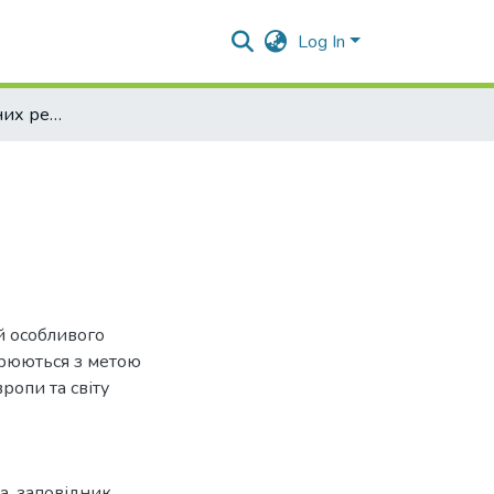
Log In
Туризм в природних резерватах
 особливого
орюються з метою
ропи та світу
а
,
заповідник
,