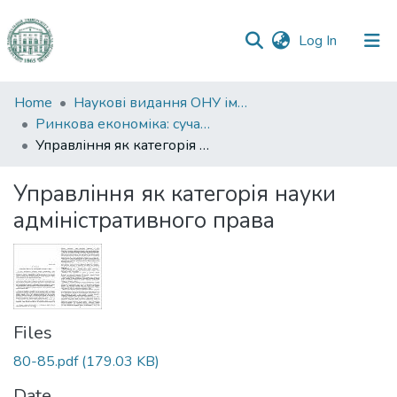
(current)
Log In
Communities
Home
Наукові видання ОНУ імені І. І. Мечникова
&
Ринкова економіка: сучасна теорія і практика управління
Collections
Управління як категорія науки адміністративного права
All of DSpace
Управління як категорія науки
адміністративного права
Statistics
Files
80-85.pdf
(179.03 KB)
Date