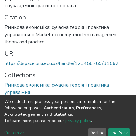
наука адміністративного права
Citation
Ринкова економіка: сучасна теорія і практика
управління = Market economy: modern management
theory and practice
URI
https://dspace.onu.edu.ua/handle/123456789/31562
Collections
Ринкова економіка: сучасна теорія і практика
управління
We collect and process your personal information for the
Full item page
following purposes:
Authentication, Preferences,
Acknowledgement and Statistics
.
To learn more, please read our
privacy policy
.
DSpace software
copyright © 2009-2026
LYRASIS
Cookie
Privacy
End User
Send
Customize
Decline
That's ok