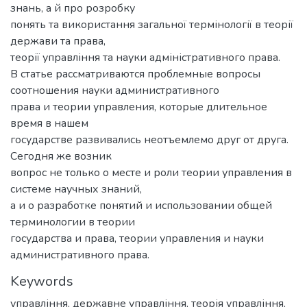
знань, а й про розробку
понять та використання загальної термінології в теорії
держави та права,
теорії управління та науки адміністративного права.
В статье рассматриваются проблемные вопросы
соотношения науки административного
права и теории управления, которые длительное
время в нашем
государстве развивались неотъемлемо друг от друга.
Сегодня же возник
вопрос не только о месте и роли теории управления в
системе научных знаний,
а и о разработке понятий и использовании общей
терминологии в теории
государства и права, теории управления и науки
административного права.
Keywords
управління
,
державне управління
,
теорія управління
,