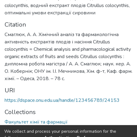
colocynthis
,
водний екстракт плодів Citrullus colocynthis
,
оптимальні умови екстракції сировини
Citation
Смаглюк, А. А. Хімічний аналіз та фармакологічна
активність екстрактів плодів і насіння Citrullus
colocynthis = Chemical analysis and pharmacological activity
organic extracts of fruits and seeds Citrullus colocynthis :
дипломна робота магістра / А. А. Смаглюк; наук. кер. А.
О. Кобернік; ОНУ ім. І.І. Мечникова, Хім. ф-т, Каф. фарм.
хімії. – Одеса, 2018. – 78 с.
URI
https://dspace.onu.edu.ua/handle/123456789/24153
Collections
Факультет хімії та фармації
We collect and process your personal information for the
Full item page