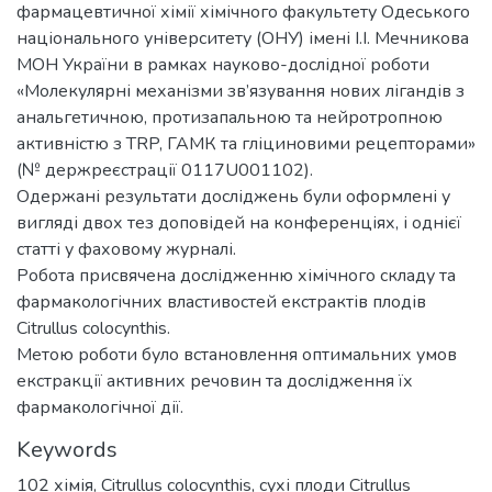
фармацевтичної хімії хімічного факультету Одеського
національного університету (ОНУ) імені І.І. Мечникова
МОН України в рамках науково-дослідної роботи
«Молекулярні механізми зв’язування нових лігандів з
анальгетичною, протизапальною та нейротропною
активністю з TRP, ГАМК та гліциновими рецепторами»
(№ держреєстрації 0117U001102).
Одержані результати досліджень були оформлені у
вигляді двох тез доповідей на конференціях, і однієї
статті у фаховому журналі.
Робота присвячена дослідженню хімічного складу та
фармакологічних властивостей екстрактів плодів
Citrullus colocynthis.
Метою роботи було встановлення оптимальних умов
екстракції активних речовин та дослідження їх
фармакологічної дії.
Keywords
102 хімія
,
Citrullus colocynthis
,
сухі плоди Citrullus