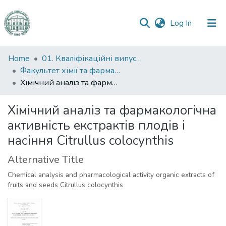
(current)
Log In
Communities
Home
01. Кваліфікаційні випускні роботи здобувачів вищої освіти
&
Факультет хімії та фармації
Collections
Хімічний аналіз та фармакологічна активність екстрактів плодів і насіння Citrullus colocynthis
All of DSpace
Хімічний аналіз та фармакологічна
активність екстрактів плодів і
Statistics
насіння Citrullus colocynthis
Alternative Title
Chemical analysis and pharmacological activity organic extracts of
fruits and seeds Citrullus colocynthis