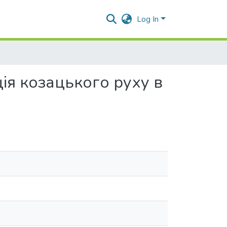
Log In
ція козацького руху в