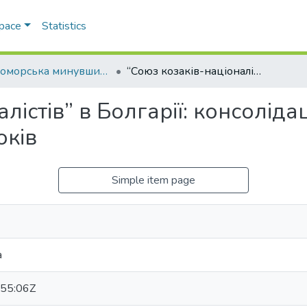
Space
Statistics
Чорноморська минувшина
“Союз козаків-націоналістів” в Болгарії: консолідація козацького руху в документах 1930-х років
лістів” в Болгарії: консоліда
оків
Simple item page
a
55:06Z