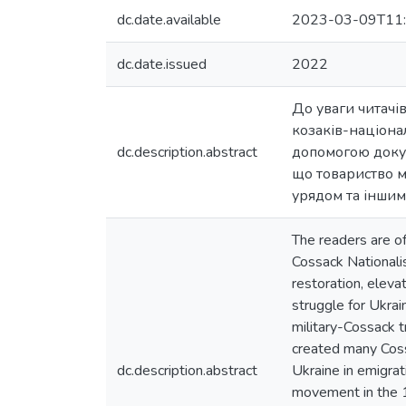
dc.date.available
2023-03-09T11:
dc.date.issued
2022
До уваги читачі
козаків-націонал
dc.description.abstract
допомогою докум
що товариство ма
урядом та іншим
The readers are o
Cossack Nationalis
restoration, eleva
struggle for Ukrai
military-Cossack tr
created many Coss
dc.description.abstract
Ukraine in emigrat
movement in the 19