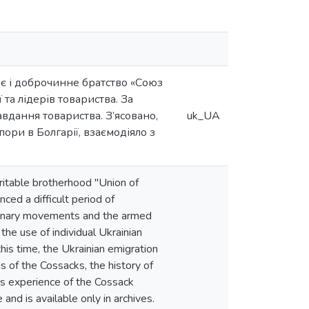
є і доброчинне братство «Союз
 та лідерів товариства. За
вдання товариства. З’ясовано,
uk_UA
пори в Болгарії, взаємодіяло з
ritable brotherhood "Union of
ced a difficult period of
utionary movements and the armed
the use of individual Ukrainian
 this time, the Ukrainian emigration
 of the Cossacks, the history of
his experience of the Cossack
and is available only in archives.