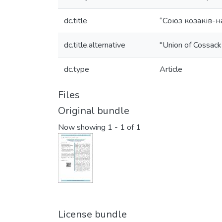
dc.title
“Союз козаків-на
dc.title.alternative
"Union of Cossack
dc.type
Article
Files
Original bundle
Now showing
1 - 1 of 1
License bundle