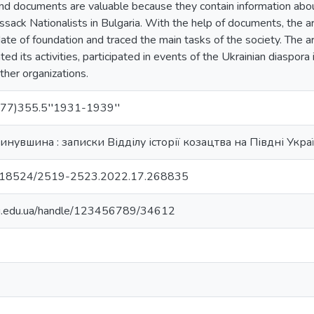
nd documents are valuable because they contain information about
ssack Nationalists in Bulgaria. With the help of documents, the ar
te of foundation and traced the main tasks of the society. The ar
ted its activities, participated in events of the Ukrainian diaspora 
her organizations.
77)355.5′′1931-1939′′
нувшина : записки Відділу історії козацтва на Півдні Укра
/10.18524/2519-2523.2022.17.268835
nu.edu.ua/handle/123456789/34612