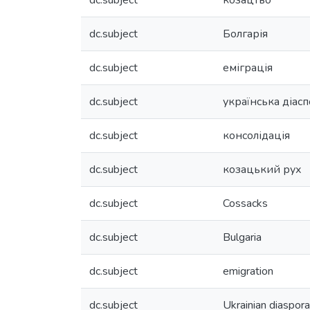
dc.subject
козацтво
dc.subject
Болгарія
dc.subject
еміграція
dc.subject
українська діас
dc.subject
консолідація
dc.subject
козацький рух
dc.subject
Cossacks
dc.subject
Bulgaria
dc.subject
emigration
dc.subject
Ukrainian diaspora