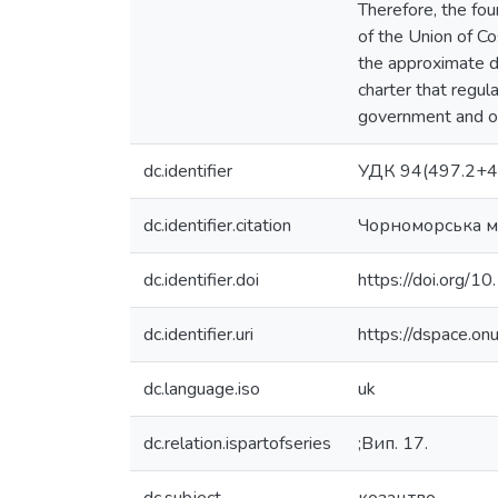
Therefore, the fou
of the Union of Co
the approximate da
charter that regula
government and ot
dc.identifier
УДК 94(497.2+4
dc.identifier.citation
Чорноморська ми
dc.identifier.doi
https://doi.org
dc.identifier.uri
https://dspace.o
dc.language.iso
uk
dc.relation.ispartofseries
;Вип. 17.