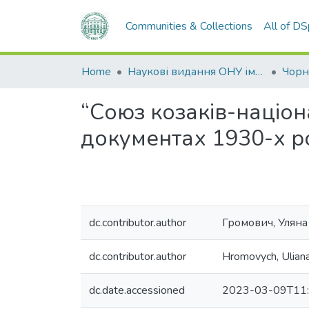
Communities & Collections
All of D
Home
Наукові видання ОНУ імені І. І. Мечникова
“Союз козаків-націона
документах 1930-х р
dc.contributor.author
Громович, Уляна
dc.contributor.author
Hromovych, Ulian
dc.date.accessioned
2023-03-09T11: