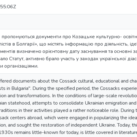
55:06Z
в пропонуються документи про Козацьке культурно- освітн
істів в Болгарії», що містять інформацію про діяльність, ідеї
ентів визначено орієнтовну дату заснування та основні за
ло Статут, активно брало участь у заходах української діас
и організаціями.
ffered documents about the Cossack cultural, educational and cha
ts in Bulgaria". During the specified period, the Cossacks experien
tion and transformations. In the conditions of large-scale revol
nian statehood, attempts to consolidate Ukrainian emigration and 
aditions in their activities played a rather noticeable role. During
ack centers abroad, which were engaged in popularizing the ideas
ion, and sought the restoration of independent Ukraine. Today, t
30s remains little-known for today, is little covered in literature 