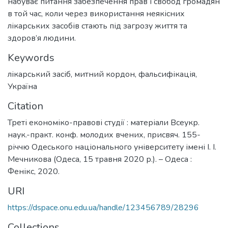
набуває питання забезпечення прав і свобод громадян
в той час, коли через використання неякісних
лікарських засобів стають під загрозу життя та
здоров’я людини.
Keywords
лікарський засіб
,
митний кордон
,
фальсифікація
,
Україна
Citation
Треті економіко-правові студії : матеріали Всеукр.
наук.-практ. конф. молодих вчених, присвяч. 155-
річчю Одеського національного університету імені І. І.
Мечникова (Одеса, 15 травня 2020 р.). – Одеса :
Фенікс, 2020.
URI
https://dspace.onu.edu.ua/handle/123456789/28296
Collections