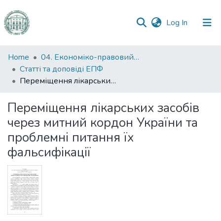
(current)
Log In
Communities
Home
04. Економіко-правовий факультет
&
Статті та доповіді ЕПФ
Collections
Переміщення лікарських засобів через митний кордон України та проблемні питання їх фальсифікації
All of DSpace
Переміщення лікарських засобів
через митний кордон України та
Statistics
проблемні питання їх
фальсифікації