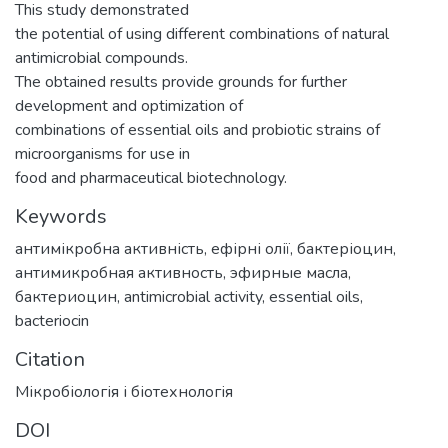
This study demonstrated
the potential of using different combinations of natural
antimicrobial compounds.
The obtained results provide grounds for further
development and optimization of
combinations of essential oils and probiotic strains of
microorganisms for use in
food and pharmaceutical biotechnology.
Keywords
антимікробна активність
,
ефірні олії
,
бактеріоцин
,
антимикробная активность
,
эфирные масла
,
бактериоцин
,
antimicrobial activity
,
essential oils
,
bacteriocin
Citation
Мікробіологія і біотехнологія
DOI