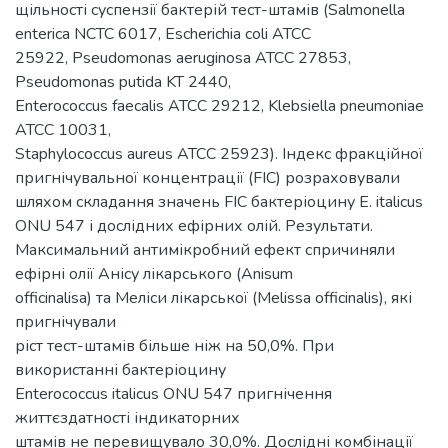
щільності суспензії бактерій тест-штамів (Salmonella
enterica NCTC 6017, Escherichia coli АТСС
25922, Pseudomonas aeruginosa АТСС 27853,
Pseudomonas putida KT 2440,
Enterococcus faecalis АТСС 29212, Klebsiella pneumoniae
АТСС 10031,
Staphylococcus aureus АТСС 25923). Індекс фракційної
пригнічувальної концентрації (FIC) розраховували
шляхом складання значень FIC бактеріоцину E. italicus
ONU 547 і дослідних ефірних олій. Результати.
Максимальний антимікробний ефект спричиняли
ефірні олії Анісу лікарського (Anisum
officinalisa) та Меліси лікарської (Melissa officinalis), які
пригнічували
ріст тест-штамів більше ніж на 50,0%. При
використанні бактеріоцину
Enterococcus italicus ONU 547 пригнічення
життєздатності індикаторних
штамів не перевищувало 30,0%. Дослідні комбінації