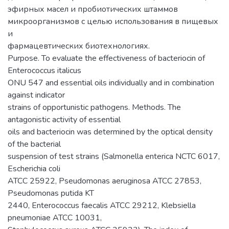
эфирных масел и пробиотических штаммов
микроорганизмов с целью использования в пищевых
и
фармацевтических биотехнологиях.
Purpose. To evaluate the effectiveness of bacteriocin of
Enterococcus italicus
ONU 547 and essential oils individually and in combination
against indicator
strains of opportunistic pathogens. Methods. The
antagonistic activity of essential
oils and bacteriocin was determined by the optical density
of the bacterial
suspension of test strains (Salmonella enterica NCTC 6017,
Escherichia coli
АТСС 25922, Pseudomonas aeruginosa АТСС 27853,
Pseudomonas putida KT
2440, Enterococcus faecalis АТСС 29212, Klebsiella
pneumoniae АТСС 10031,