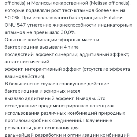
officinalis) и Мелиссы лекарственной (Melissa officinalis),
которые подавляли рост тест-штаммов более чем на
50,0%. При использовании бактериоцина E. italicus
ONU 547 угнетение жизнеспособности индикаторных
штаммов не превышало 30,0%.
Опытные комбинации эфирных масел и
бактериоцина вызывали 4 типа
последствий: эффект синергии; аддитивный эффект;
антагонистический
эффект; интерактивный эффект (отсутствие эффекта
взаимодействия).
В большинстве случаев совокупное действие
бактериоцина и эфирных масел
вызвало аддитивный эффект. Выводы. Это
исследование продемонстрировало потенциал
использования различных комбинаций природных
противомикробных соединений. Полученные
результаты дают основания для
дальнейшей разработки и оптимизации комбинаций