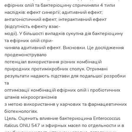
ефірних олій та бактеріоцину спричиняли 4 типи
наслідків: ефект синергії; адитивний ефект;
антагоністичний ефект; інтерактивний ефект
(відсутність ефекту взає-
модії). У більшості випадків сукупна дія бактеріоцину
та ефірних олій спри-
чиняла адитивний ефект. Висновки. Це дослідження
продемонструвало
потенціал використання різних комбінацій
природних протимікробних сполук. Отримані
результати надають підстави для подальшої розробки
та
оптимізації комбінацій ефірних олій і пробіотичних
штамів мікроорганізмів
з метою використання у харчових та фармацевтичних
біотехнологіях.
Цель. Оценить влияние бактериоцина Enterococcus
italicus ONU 547 и эфирных масел по отдельности и в