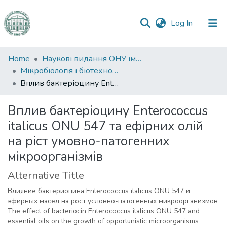
(current)
Log In
Communities
Home
Наукові видання ОНУ імені І. І. Мечникова
&
Мікробіологія і біотехнологія
Collections
Вплив бактеріоцину Enterococcus italicus ONU 547 та ефірних олій на ріст умовно-патогенних мікроорганізмів
All of DSpace
Вплив бактеріоцину Enterococcus
italicus ONU 547 та ефірних олій
Statistics
на ріст умовно-патогенних
мікроорганізмів
Alternative Title
Влияние бактериоцина Enterococcus italicus ONU 547 и
эфирных масел на рост условно-патогенных микроорганизмов
The effect of bacteriocin Enterococcus italicus ONU 547 and
essential oils on the growth of opportunistic microorganisms