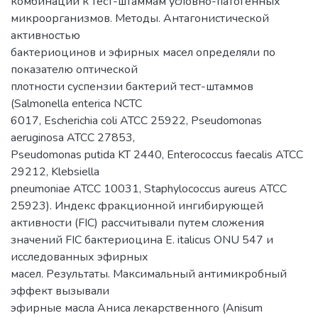
комбинации к тест-штаммам условно-патогенных
микроорганизмов. Методы. Антагонистической
активностью
бактериоцинов и эфирных масел определяли по
показателю оптической
плотности суспензии бактерий тест-штаммов
(Salmonella enterica NCTC
6017, Escherichia coli АТСС 25922, Pseudomonas
aeruginosa АТСС 27853,
Pseudomonas putida KT 2440, Enterococcus faecalis АТСС
29212, Klebsiella
pneumoniae АТСС 10031, Staphylococcus aureus АТСС
25923). Индекс фракционной ингибирующей
активности (FIC) рассчитывали путем сложения
значений FIC бактериоцина E. italicus ONU 547 и
исследованных эфирных
масел. Результаты. Максимальный антимикробный
эффект вызывали
эфирные масла Аниса лекарственного (Anisum