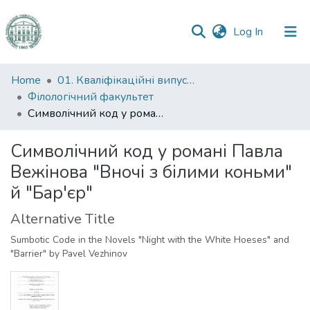
(current)
Log In
Communities
Home
01. Кваліфікаційні випускні роботи здобувачів вищої освіти
&
Філологічний факультет
Collections
Символічний код у романі Павла Вежінова "Вночі з білими коньми" й "Бар'єр"
All of DSpace
Символічний код у романі Павла
Вежінова "Вночі з білими коньми"
Statistics
й "Бар'єр"
Alternative Title
Sumbotic Code in the Novels "Night with the White Hoeses" and
"Barrier" by Pavel Vezhinov