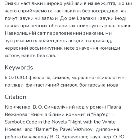
Знаки настільки широко увійшли в наше життя, що ми
часто сприймаємо їх настільки ж безпосередньо, як
почуті звуки чи запахи. До речі, запахи і звуки іноді
також при певних обставинах виконують роль знаків.
Навколишній світ переповнений знаками, ми
зустрічаємо їх кожен день всюди, наприклад,
червоний восьмикутник несе значення команди
«стоп», навіть без слів.
Keywords
6.020303 філологія
,
символ
,
морально-психологічні
погляди
,
фантастичний символ
,
болгарська мова
Citation
Кіркіченко, В. О. Символічний код у романі Павла
Вежінова "Вночі з білими коньми" й "Бар'єр" =
Sumbotic Code in the Novels "Night with the White
Hoeses" and "Barrier" by Pavel Vezhinov : дипломна
робота бакалавра / В. О. Кіркіченко; наук. кер. О. Ю.