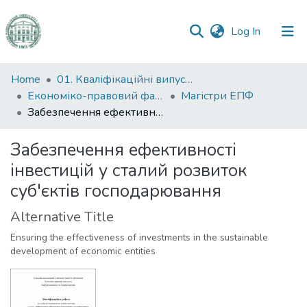
(current)
Log In
Communities
Home
01. Кваліфікаційні випускні роботи здобувачів вищої освіти
&
Економіко-правовий факультет
Магістри ЕПФ
Collections
Забезпечення ефективності інвестицій у сталий розвиток суб'єктів господарювання
All of DSpace
Забезпечення ефективності
інвестицій у сталий розвиток
Statistics
суб'єктів господарювання
Alternative Title
Ensuring the effectiveness of investments in the sustainable
development of economic entities