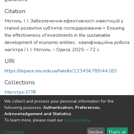
Citation
Мотиль, І. І. Забезпечення ефективності інвестицій у
сталий розвиток суб'єктів господарювання = Ensuring
the effectiveness of investments in the sustainable
development of economic entities : кваліфікаційна робота
магістра / І. І. Мотиль. – Одеса, 2025. – 72 с.
URI
https://dspace.onu.edu.ua/handle/123456789/44183
Collections
Магістри ЕПФ
We collect and process your personal information for the
Full item page
following purposes:
Authentication, Preferences,
Acknowledgement and Statistics
.
To learn more, please read our
privacy policy
.
DSpace software
copyright © 2009-2026
LYRASIS
Cookie
Privacy
End User
Send
Customize
Decline
That's ok