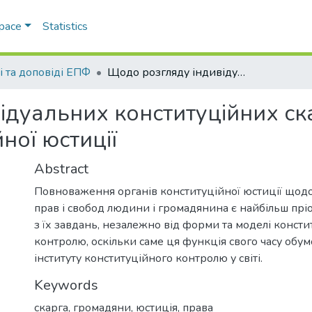
Space
Statistics
і та доповіді ЕПФ
Щодо розгляду індивідуальних конституційних скарг громадян органами конституційної юстиції
ідуальних конституційних ск
ної юстиції
Abstract
Повноваження органів конституційної юстиції щодо
прав і свобод людини і громадянина є найбільш пр
з їх завдань, незалежно від форми та моделі конст
контролю, оскільки саме ця функція свого часу обу
інституту конституційного контролю у світі.
Keywords
скарга
,
громадяни
,
юстиція
,
права