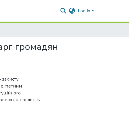
Log In
арг громадян
 захисту
іоритетним
итуційного
мовила становлення