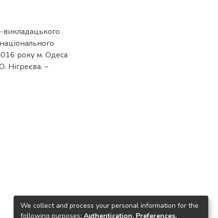
о-викладацького
 національного
 2016 року м. Одеса
 О. Нігреєва. –
We collect and process your personal information for the
following purposes:
Authentication, Preferences,