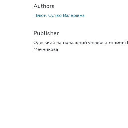
Authors
Пiлюк, Сулiко Валерiвна
Publisher
Одеський національний університет імені І. 
Мечникова