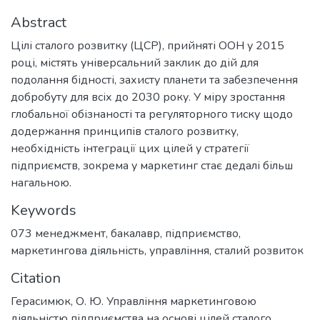
Abstract
Цілі сталого розвитку (ЦСР), прийняті ООН у 2015
році, містять універсальний заклик до дій для
подолання бідності, захисту планети та забезпечення
добробуту для всіх до 2030 року. У міру зростання
глобальної обізнаності та регуляторного тиску щодо
додержання принципів сталого розвитку,
необхідність інтеграції цих цілей у стратегії
підприємств, зокрема у маркетинг стає дедалі більш
нагальною.
Keywords
073 менеджмент
,
бакалавр
,
підприємство
,
маркетингова діяльність
,
управління
,
сталий розвиток
Citation
Герасимюк, О. Ю. Управління маркетинговою
діяльністю підприємства на основі цілей сталого