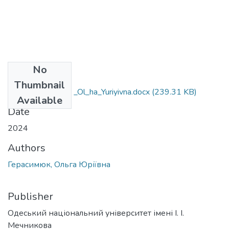
No
Files
Thumbnail
073_Herasymyuk _Ol_ha_Yuriyivna.docx
(239.31 KB)
Available
Date
2024
Authors
Герасимюк, Ольга Юріївна
Publisher
Одеський національний університет імені І. І.
Мечникова