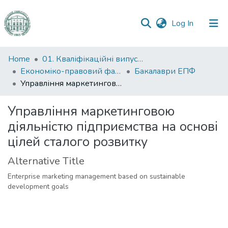
(current)
Log In
Communities
Home
01. Кваліфікаційні випускні роботи здобувачів вищої освіти
&
Економіко-правовий факультет
Бакалаври ЕПФ
Collections
Управління маркетинговою діяльністю підприємства на основі цілей сталого розвитку
All of DSpace
Управління маркетинговою
діяльністю підприємства на основі
Statistics
цілей сталого розвитку
Alternative Title
Enterprise marketing management based on sustainable
development goals