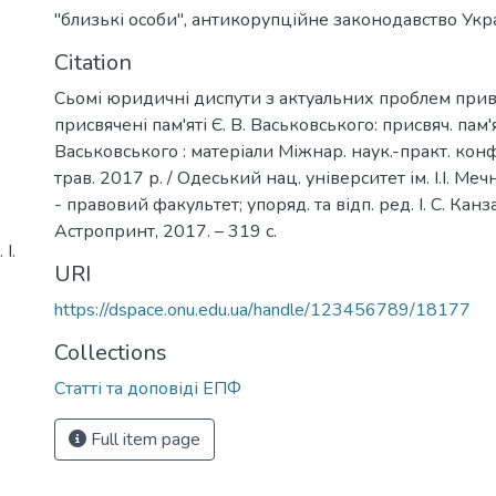
"близькі особи"
,
антикорупційне законодавство Укр
Citation
Сьомі юридичні диспути з актуальних проблем прив
присвячені пам'яті Є. В. Васьковського: присвяч. пам'ят
Васьковського : матеріали Міжнар. наук.-практ. конф.
трав. 2017 р. / Одеський нац. університет ім. І.І. Ме
- правовий факультет; упоряд. та відп. ред. І. С. Канз
Астропринт, 2017. – 319 с.
І.
URI
https://dspace.onu.edu.ua/handle/123456789/18177
Collections
Статті та доповіді ЕПФ
Full item page