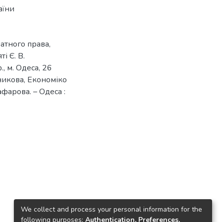
аїни
атного права,
і Є. В.
, м. Одеса, 26
чникова, Економіко
афарова. – Одеса :
We collect and process your personal information for the
following purposes:
Authentication, Preferences,