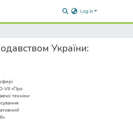
Log In
нодавством України:
 сфері
0-VII «Про
авчої техніки
осування
мативний
б».