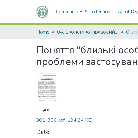
Communities & Collections
All of D
Home
04. Економіко-правовий факультет
Статт
Поняття "близькі осо
проблеми застосува
Files
301-306.pdf
(194.24 KB)
Date