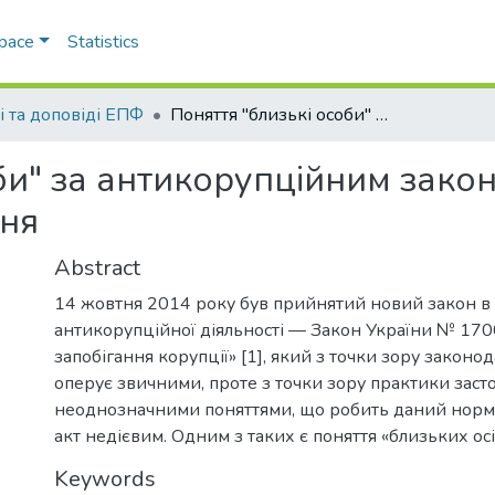
Space
Statistics
і та доповіді ЕПФ
Поняття "близькі особи" за антикорупційним законодавством України: проблеми застосування
би" за антикорупційним зако
ння
Abstract
14 жовтня 2014 року був прийнятий новий закон в
антикорупційної діяльності — Закон України № 170
запобігання корупції» [1], який з точки зору законод
оперує звичними, проте з точки зору практики заст
неоднозначними поняттями, що робить даний нор
акт недієвим. Одним з таких є поняття «близьких осі
Keywords