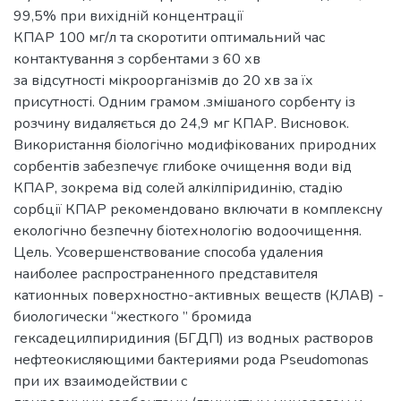
99,5% при вихідній концентрації
КПАР 100 мг/л та скоротити оптимальний час
контактування з сорбентами з 60 хв
за відсутності мікроорганізмів до 20 хв за їх
присутності. Одним грамом .змішаного сорбенту із
розчину видаляється до 24,9 мг КПАР. Висновок.
Використання біологічно модифікованих природних
сорбентів забезпечує глибоке очищення води від
КПАР, зокрема від солей алкілпіридинію, стадію
сорбції КПАР рекомендовано включати в комплексну
екологічно безпечну біотехнологію водоочищення.
Цель. Усовершенствование способа удаления
наиболее распространенного представителя
катионных поверхностно-активных веществ (КЛАВ) -
биологически “жесткого ” бромида
гексадецилпиридиния (БГДП) из водных растворов
нефтеокисляющими бактериями рода Pseudomonas
при их взаимодействии с