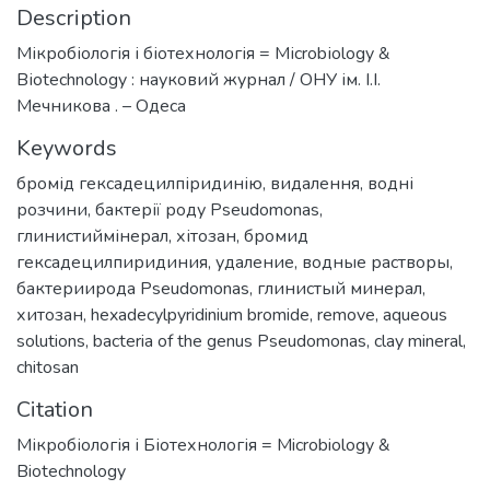
Description
Мікробіологія і біотехнологія = Mіcrobіology &
Bіotechnology : науковий журнал / ОНУ ім. І.І.
Мечникова . – Одеса
Keywords
бромід гексадецилпіридинію
,
видалення
,
водні
розчини
,
бактерії роду Pseudomonas
,
глинистиймінерал
,
хітозан
,
бромид
гексадецилпиридиния
,
удаление
,
водные растворы
,
бактериирода Pseudomonas
,
глинистый минерал
,
хитозан
,
hexadecylpyridinium bromide
,
remove
,
aqueous
solutions
,
bacteria of the genus Pseudomonas
,
clay mineral
,
chitosan
Citation
Мікробіологія і Біотехнологія = Microbiology &
Biotechnology