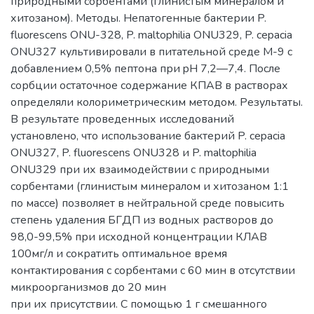
природными сорбентами (глинистым минералом и
хитозаном). Методы. Непатогенные бактерии P.
fluorescens ONU-328, P. maltophilia ONU329, P. cepacia
ONU327 культивировали в питательной среде М-9 с
добавлением 0,5% пептона при pH 7,2—7,4. После
сорбции остаточное содержание КПАВ в растворах
определяли колориметрическим методом. Результаты.
В результате проведенных исследований
установлено, что использование бактерий P. cepacia
ONU327, P. fluorescens ONU328 и P. maltophilia
ONU329 при их взаимодействии с природными
сорбентами (глинистым минералом и хитозаном 1:1
по массе) позволяет в нейтральной среде повысить
степень удаления БГДП из водных растворов до
98,0-99,5% при исходной концентрации КЛАВ
100мг/л и сократить оптимальное время
контактирования с сорбентами с 60 мин в отсутствии
микроорганизмов до 20 мин
при их присутствии. С помощью 1 г смешанного