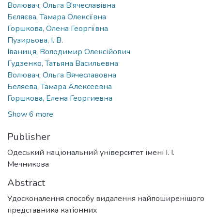
Волювач, Ольга В'ячеславівна
Бєляєва, Тамара Олексіївна
Горшкова, Олена Георгіївна
Пузирьова, І. В.
Іваниця, Володимир Олексійович
Гудзенко, Татьяна Васильевна
Волювач, Ольга Вячеславовна
Беляева, Тамара Алексеевна
Горшкова, Елена Георгиевна
Show 6 more
Publisher
Одеський національний університет імені І. І.
Мечникова
Abstract
Удосконалення способу видалення найпоширенішого
представника катіонних