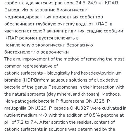
сорбента удаляется из раствора 24,5-24,9 мг КПАВ.
Вывод. Использование биологически
модифицированных природных сорбентов
обеспечивает глубокую очистку воды от КЛАВ, в
частности от солей алкилпиридиния, стадию сорбции
КПАР рекомендуется включать в
комплексную экологически безопасную
биотехнологию водоочистки.
The aim. Improvement of the method of removing the most
common representative of
cationic surfactants - biologically hard hexadecylpyridinium
bromide (HDPBr)from aqueous solutions of oil oxidative
bacteria of the genus Pseudomonas in their interaction with
the natural sorbents (clay mineral and chitosan). Methods.
Non-pathogenic bacteria P. fluorescens ONU328, P.
maltophilia ONU329, P. cepacia ONU327 were cultivated in
nutrient medium M-9 with the addition of 0.5% peptone at
pH of 7.2 to 7.4. After sorbtion the residual content of
cationic surfactants in solutions was determined by the