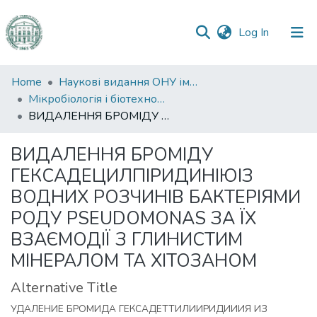
(current)
Log In
Communities
Home
Наукові видання ОНУ імені І. І. Мечникова
&
Мікробіологія і біотехнологія
Collections
ВИДАЛЕННЯ БРОМІДУ ГЕКСАДЕЦИЛПІРИДИНІЮІЗ ВОДНИХ РОЗЧИНІВ БАКТЕРІЯМИ РОДУ PSEUDOMONAS ЗА ЇХ ВЗАЄМОДІЇ З ГЛИНИСТИМ МІНЕРАЛОМ ТА ХІТОЗАНОМ
All of DSpace
ВИДАЛЕННЯ БРОМІДУ
ГЕКСАДЕЦИЛПІРИДИНІЮІЗ
Statistics
ВОДНИХ РОЗЧИНІВ БАКТЕРІЯМИ
РОДУ PSEUDOMONAS ЗА ЇХ
ВЗАЄМОДІЇ З ГЛИНИСТИМ
МІНЕРАЛОМ ТА ХІТОЗАНОМ
Alternative Title
УДАЛЕНИЕ БРОМИДА ГЕКСАДЕТТИЛИИРИДИИИЯ ИЗ