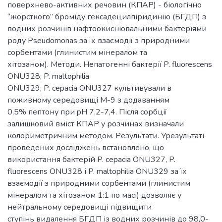
поверхнево-активних речовин (КПАР) - біологічно
“жорсткого” броміду гексадецилпіридинію (БГДП) з
водних розчинів нафтоокиснювальними бактеріями
роду Pseudomonas за їх взаємодії з природними
сорбентами (глинистим мінералом та
хітозаном). Методи. Непатогенні бактерії P. fluorescens
ONU328, P. maltophilia
ONU329, P. cepacia ONU327 культивували в
поживному середовищі М-9 з додаванням
0,5% пептону при pH 7,2-7,4. Після сорбції
залишковий вміст КПАР у розчинах визначали
колориметричним методом. Результати. Урезультаті
проведених досліджень встановлено, що
використання бактерій P. cepacia ONU327, P.
fluorescens ONU328 і P. maltophilia ONU329 за їх
взаємодії з природними сорбентами (глинистим
мінералом та хітозаном 1:1 по масі) дозволяє у
нейтральному середовищі підвищити
ступінь видалення БГДП із водних розчинів до 98,0-