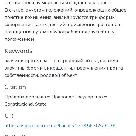
на законодавчу модель такої відповідальності.
В статье, с учетом положений, определяющих общее
понятие похищения, анализируются три формы
совершения таких деяний: присвоение, растрата и
похищение путем злоупотребления служебным
положением
Keywords
злочини проти власності
,
родовий об’єкт
,
система
злочинів
,
форми викрадання
,
преступления против
собственности
,
родовой объект
Citation
Правова держава = Правовое государство =
Сonstitutional State
URI
https://dspace.onu.edu.ua/handle/123456789/3028