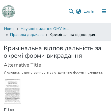
(current)
Log In
Communities
Home
Наукові видання ОНУ імені І. І. Мечникова
&
Правова держава
Кримінальна відповідальність за окремі форми викрадання
Collections
Кримінальна відповідальність за
All of DSpace
окремі форми викрадання
Statistics
Alternative Title
Уголовная ответственность за отдельные формы похищения
Files