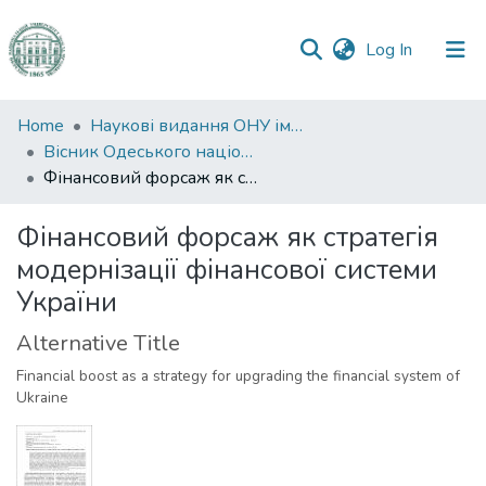
(current)
Log In
Communities
Home
Наукові видання ОНУ імені І. І. Мечникова
&
Вісник Одеського національного університету. Економіка
Collections
Фінансовий форсаж як стратегія модернізації фінансової системи України
All of DSpace
Фінансовий форсаж як стратегія
модернізації фінансової системи
Statistics
України
Alternative Title
Financial boost as a strategy for upgrading the financial system of
Ukraine