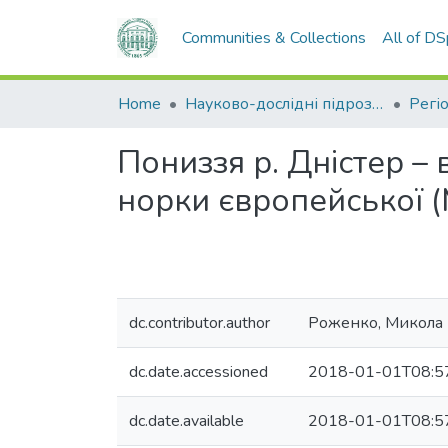
Communities & Collections
All of D
Home
Науково-дослідні підрозділи
Пониззя р. Дністер –
норки європейської (M
dc.contributor.author
Роженко, Микола
dc.date.accessioned
2018-01-01T08:5
dc.date.available
2018-01-01T08:5