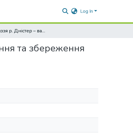
Log In
Пониззя р. Дністер – важлива територія для існування та збереження норки європейської (Mustela lutreola)
ання та збереження