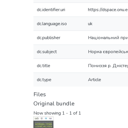
dc.identifier.uri
https://dspace.on
dc.language.iso
uk
dc.publisher
Національний пр
dc.subject
Норка європейськ
dc.title
Пониззя р. Дністе
dc.type
Article
Files
Original bundle
Now showing
1 - 1 of 1