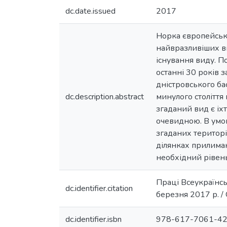
dc.date.issued
2017
Норка європейська 
найвразливіших ви
існування виду. П
останні 30 років 
дністровського ба
dc.description.abstract
минулого століття
згаданий вид є іхт
очевидною. В умов
згаданих територі
ділянках прилиман
необхідний рівень
Праці Всеукраїнсь
dc.identifier.citation
березня 2017 р. / С
dc.identifier.isbn
978-617-7061-42