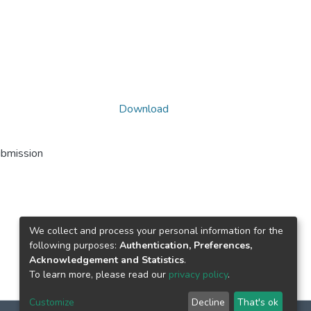
Download
ubmission
We collect and process your personal information for the
following purposes:
Authentication, Preferences,
Acknowledgement and Statistics
.
To learn more, please read our
privacy policy
.
Customize
Decline
That's ok