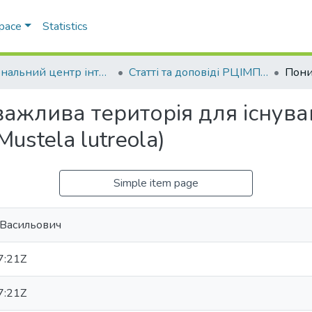
Space
Statistics
Регіональний центр інтегрованого моніторингу природного середовища та екологічних досліджень
Статті та доповіді РЦІМПСЕД
 важлива територія для існув
ustela lutreola)
Simple item page
 Васильович
7:21Z
7:21Z