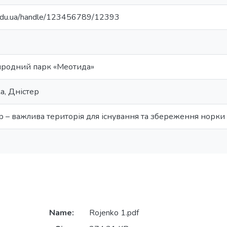
u.edu.ua/handle/123456789/12393
иродний парк «Меотида»
а, Дністер
р – важлива територія для існування та збереження норки є
Name:
Rojenko 1.pdf