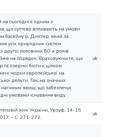
й на сьогодні є одним з
ів, що суттєво впливають на умови
 басейну р. Дністер, який за
ння усіх природних систем
 з другої половини 80-х років
айже на порядок. Враховуючи те, що
uk
р та озерної біоти є цілком
жені норки європейської на
ької дельти. Так, на значних
-нагінних явищ, що забезпечує
дні умовами існування виду.
теповій зоні України, Урзуф, 14-15
uk
 2017. – С. 271-272.