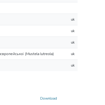
uk
uk
uk
вропейської (Mustela lutreola)
uk
uk
Download