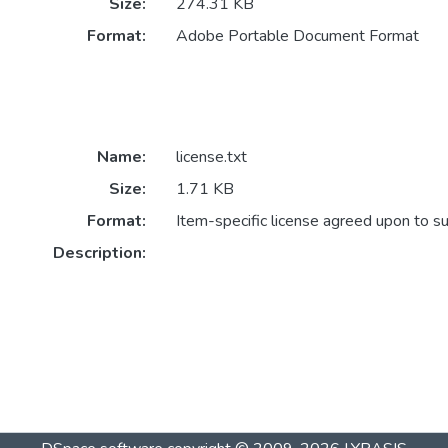
Size:
274.31 KB
Format:
Adobe Portable Document Format
Name:
license.txt
Size:
1.71 KB
Format:
Item-specific license agreed upon to s
Description: