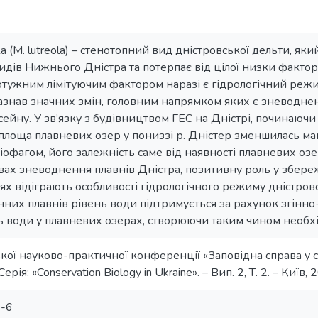
(M. lutreola) – стенотопний вид дністровської дельти, яки
дів Нижнього Дністра та потерпає від цілої низки фактор
отужним лімітуючим фактором наразі є гідрологічний режим
зазнав значних змін, головним напрямком яких є зневодне
сейну. У зв’язку з будівництвом ГЕС на Дністрі, починаючи
 площа плавневих озер у пониззі р. Дністер зменшилась м
іофагом, його залежність саме від наявності плавневих озе
ах зневоднення плавнів Дністра, позитивну роль у збере
ях відіграють особливості гідрологічного режиму дністровс
них плавнів рівень води підтримується за рахунок згінно
 води у плавневих озерах, створюючи таким чином необхі
кої науково-практичної конференції «Заповідна справа у с
ерія: «Conservation Biology in Ukraine». – Вип. 2, Т. 2. – Київ,
-6