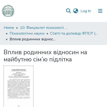
(current)
Log In
Communities
Home
10. Факультет психології та соціальної роботи
&
Психологічні науки
Статті та доповіді ФПСР (Психологічні науки)
Collections
Вплив родинних відносин на майбутню сім’ю підлітка
All of DSpace
Вплив родинних відносин на
майбутню сім’ю підлітка
Statistics