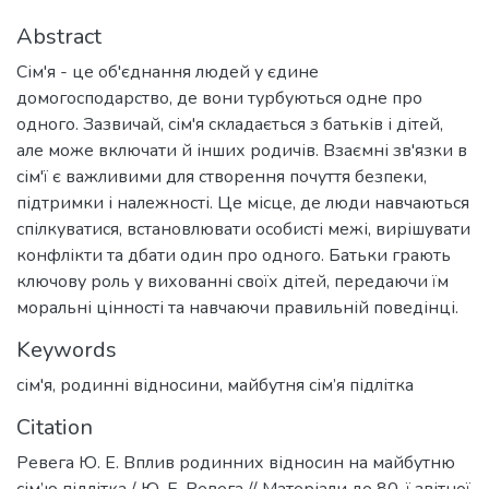
Abstract
Сім'я - це об'єднання людей у єдине
домогосподарство, де вони турбуються одне про
одного. Зазвичай, сім'я складається з батьків і дітей,
але може включати й інших родичів. Взаємні зв'язки в
сім'ї є важливими для створення почуття безпеки,
підтримки і належності. Це місце, де люди навчаються
спілкуватися, встановлювати особисті межі, вирішувати
конфлікти та дбати один про одного. Батьки грають
ключову роль у вихованні своїх дітей, передаючи їм
моральні цінності та навчаючи правильній поведінці.
Keywords
сім'я
,
родинні відносини
,
майбутня сім’я підлітка
Citation
Ревега Ю. Е. Вплив родинних відносин на майбутню