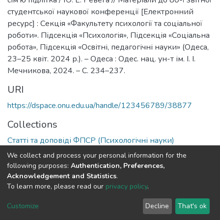
сім’ю підлітка / Ю. Е. Ревега // Матеріали до 80-ї звітної
студентської наукової конференції [Електронний
ресурс] : Секція «Факультету психології та соціальної
роботи». Підсекція «Психологія», Підсекція «Соціальна
робота», Підсекція «Освітні, педагогічні науки» (Одеса,
23–25 квіт. 2024 р.). – Одеса : Одес. нац. ун-т ім. І. І.
Мечникова, 2024. – С. 234–237.
URI
https://dspace.onu.edu.ua/handle/123456789/38877
Collections
Статті та доповіді ФПСР (Психологічні науки)
We collect and process your personal information for the
Full item page
following purposes:
Authentication, Preferences,
Acknowledgement and Statistics
.
To learn more, please read our
privacy policy
.
DSpace software
copyright © 2009-2026
LYRASIS
Cookie
Privacy
End User
Send
Customize
Decline
That's ok
settings
policy
Agreement
Feedback