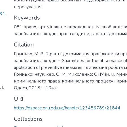
пересування
.91
Keywords
081 право
,
кримінальне впровадження
,
зпобіжні з
запобіжних заходів
,
права людини
,
гарантії дотрим
Citation
Гринько, М. В. Гарантії дотримання прав людини пр
запобіжних заходів = Guarantees for the observance of
application of preventive measures : дипломна робота ма
Гринько; наук. кер. О. М. Миколенко; ОНУ ім. І.І. Ме
кримінального права, кримінального процесу і кримі
І.
Одеса, 2018. – 104 с.
URI
https://dspace.onu.edu.ua/handle/123456789/21844
Collections