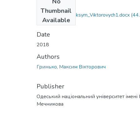
No
Files
Thumbnail
081_Hryn_ko_Maksym_Viktorovych1.docx
(44
Available
KB)
Date
2018
Authors
Гринько, Максим Вікторович
Publisher
Одеський національний університет імені І. 
Мечникова