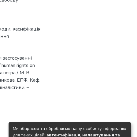
аходи
,
касифікація
ання
и застосуванні
 human rights on
гістра / М. В.
чникова, ЕПФ, Каф.
налістики. –
Ми збираємо та обробляємо вашу особисту інформацію
для таких цілей:
автентифікація, налаштування та