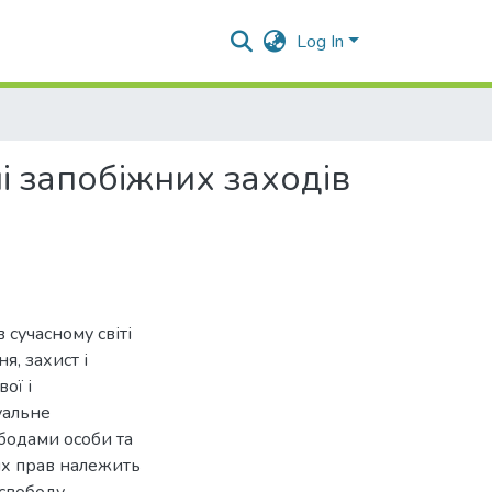
Log In
і запобіжних заходів
сучасному світі
я, захист і
ої і
уальне
бодами особи та
их прав належить
 свободу