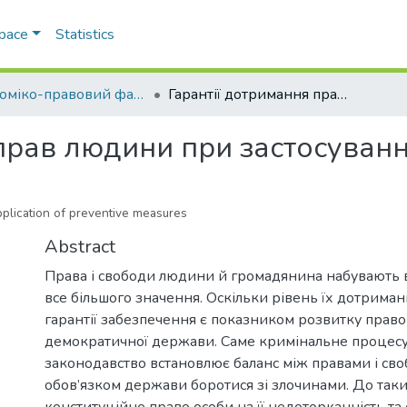
Space
Statistics
Економіко-правовий факультет
Гарантії дотримання прав людини при застосуванні запобіжних заходів
прав людини при застосуванн
plication of preventive measures
Abstract
Права і свободи людини й громадянина набувають в 
все більшого значення. Оскільки рівень їх дотриманн
гарантії забезпечення є показником розвитку правов
демократичної держави. Саме кримінальне процес
законодавство встановлює баланс між правами і сво
обов’язком держави боротися зі злочинами. До так
конституційне право особи на її недоторканність та