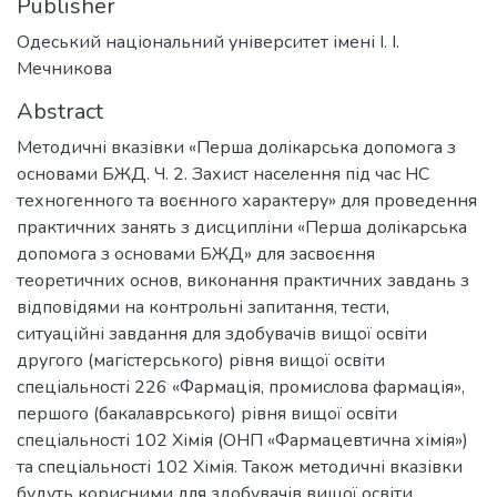
Publisher
Одеський національний університет імені І. І.
Мечникова
Abstract
Методичні вказівки «Перша долікарська допомога з
основами БЖД. Ч. 2. Захист населення під час НС
техногенного та воєнного характеру» для проведення
практичних занять з дисципліни «Перша долікарська
допомога з основами БЖД» для засвоєння
теоретичних основ, виконання практичних завдань з
відповідями на контрольні запитання, тести,
ситуаційні завдання для здобувачів вищої освіти
другого (магістерського) рівня вищої освіти
спеціальності 226 «Фармація, промислова фармація»,
першого (бакалаврського) рівня вищої освіти
спеціальності 102 Хімія (ОНП «Фармацевтична хімія»)
та спеціальності 102 Хімія. Також методичні вказівки
будуть корисними для здобувачів вищої освіти