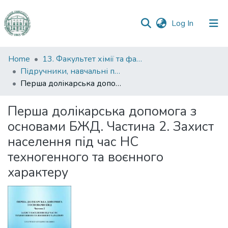
(current)
Log In
Communities
Home
13. Факультет хімії та фармації
&
Підручники, навчальні посібники та інші науково- та навчально-методичні праці ФХФ
Collections
Перша долікарська допомога з основами БЖД. Частина 2. Захист населення під час НС техногенного та воєнного характеру
All of DSpace
Перша долікарська допомога з
основами БЖД. Частина 2. Захист
Statistics
населення під час НС
техногенного та воєнного
характеру