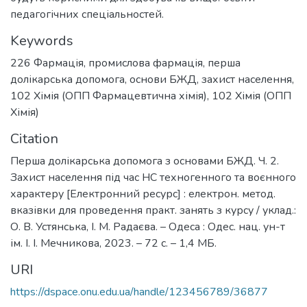
педагогічних спеціальностей.
Keywords
226 Фармація, промислова фармація
,
перша
долікарська допомога
,
основи БЖД
,
захист населення
,
102 Хімія (ОПП Фармацевтична хімія)
,
102 Хімія (ОПП
Хімія)
Citation
Перша долікарська допомога з основами БЖД. Ч. 2.
Захист населення під час НС техногенного та воєнного
характеру [Електронний ресурс] : електрон. метод.
вказівки для проведення практ. занять з курсу / уклад.:
О. В. Устянська, І. М. Радаєва. – Одеса : Одес. нац. ун-т
ім. І. І. Мечникова, 2023. – 72 c. – 1,4 МБ.
URI
https://dspace.onu.edu.ua/handle/123456789/36877