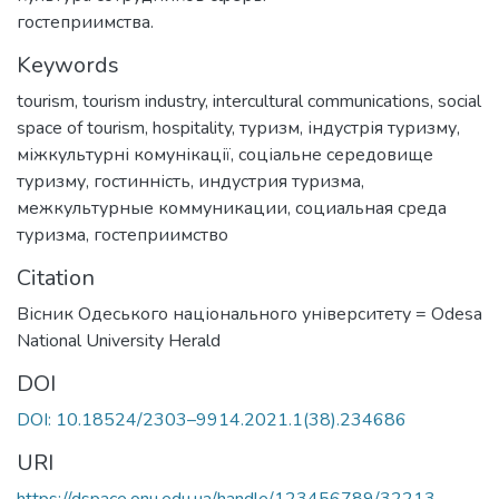
гостеприимства.
Keywords
tourism
,
tourism industry
,
intercultural communications
,
social
space of tourism
,
hospitality
,
туризм
,
індустрія туризму
,
міжкультурні комунікації
,
соціальне середовище
туризму
,
гостинність
,
индустрия туризма
,
межкультурные коммуникации
,
социальная среда
туризма
,
гостеприимство
Citation
Вісник Одеського національного університету = Odesa
National University Herald
DOI
DOI: 10.18524/2303–9914.2021.1(38).234686
URI
https://dspace.onu.edu.ua/handle/123456789/32213