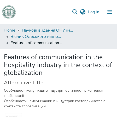
(current)
Log In
Communities
Home
Наукові видання ОНУ імені І. І. Мечникова
&
Вісник Одеського національного університету. Географічні та геологічні науки
Collections
Features of communication in the hospitality industry in the context of globalization
All of DSpace
Features of communication in the
hospitality industry in the context of
Statistics
globalization
Alternative Title
Особливості комунікації в індустрії гостинності в контексті
глобалізації
Особенности коммуникации в индустрии гостеприимства в
контексте глобализации