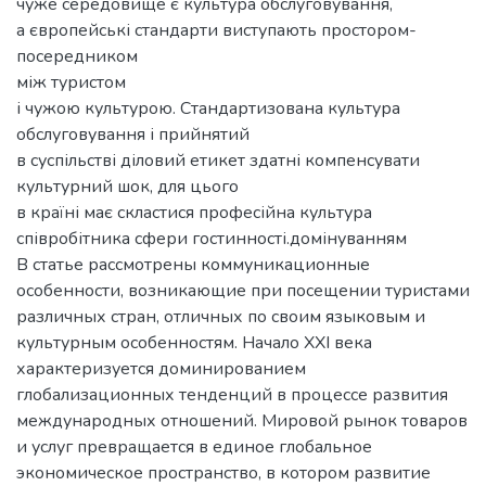
чуже середовище є культура обслуговування,
а європейські стандарти виступають простором-
посередником
між туристом
і чужою культурою. Стандартизована культура
обслуговування і прийнятий
в суспільстві діловий етикет здатні компенсувати
культурний шок, для цього
в країні має скластися професійна культура
співробітника сфери гостинності.домінуванням
В статье рассмотрены коммуникационные
особенности, возникающие при посещении туристами
различных стран, отличных по своим языковым и
культурным особенностям. Начало XXI века
характеризуется доминированием
глобализационных тенденций в процессе развития
международных отношений. Мировой рынок товаров
и услуг превращается в единое глобальное
экономическое пространство, в котором развитие