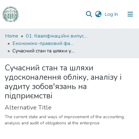
(current)
Log In
Communities
Home
01. Кваліфікаційні випускні роботи здобувачів вищої освіти
&
Економіко-правовий факультет
Collections
Сучасний стан та шляхи удосконалення обліку, аналізу і аудиту зобов'язань на підприємстві
All of DSpace
Сучасний стан та шляхи
удосконалення обліку, аналізу і
Statistics
аудиту зобов'язань на
підприємстві
Alternative Title
The current state and ways of improvement of the accounting,
analysis and audit of obligations at the enterprise