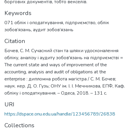
боргових документів, тобто векселів.
Keywords
071 облік і оподаткування
,
підприємство
,
облік
зобов’язань
,
аудит зобов’язань
Citation
Бочев, С. М. Сучасний стан та шляхи удосконалення
обліку, аналізу і аудиту зобов'язань на підприємстві =
The current state and ways of improvement of the
accounting, analysis and audit of obligations at the
enterprise : дипломна робота магістра / С. М. Бочев;
наук. кер. Д. О. Гузь; ОНУ ім. І. І. Мечникова, ЕПФ, Каф.
обліку і оподаткування. – Одеса, 2018. – 131 с.
URI
https://dspace.onu.edu.ua/handle/123456789/26838
Collections