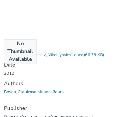
No
Files
Thumbnail
071_Bochev_Stanislav_Mikolayovich1.docx
(66.39 KB)
Available
Date
2018
Authors
Бочев, Станіслав Миколайович
Publisher
Одеський національний університет імені І. І.