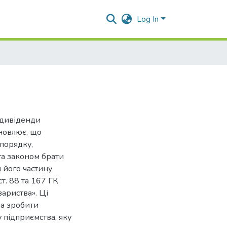
Log In
 дивіденди
ановлює, що
порядку,
та законом брати
и його частину
ст. 88 та 167 ГК
вариства». Ці
а зробити
 підприємства, яку