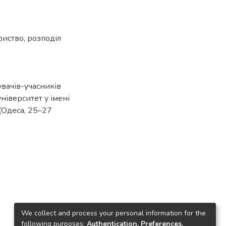
риство
,
розподіл
увачів-учасників
ніверситет у імені
 (Одеса, 25–27
We collect and process your personal information for the
following purposes:
Authentication, Preferences,