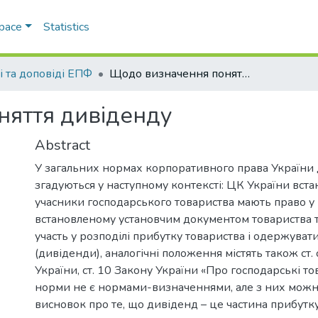
Space
Statistics
і та доповіді ЕПФ
Щодо визначення поняття дивіденду
яття дивіденду
Abstract
У загальних нормах корпоративного права України
згадуються у наступному контексті: ЦК України вст
учасники господарського товариства мають право у 
встановленому установчим документом товариства 
участь у розподілі прибутку товариства і одержуват
(дивіденди), аналогічні положення містять також ст. 
України, ст. 10 Закону України «Про господарські то
норми не є нормами-визначеннями, але з них можн
висновок про те, що дивіденд – це частина прибутку