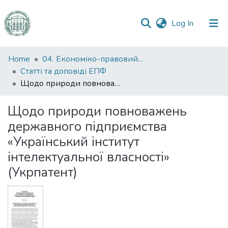
(current)
Log In
Communities
Home
04. Економіко-правовий факультет
&
Статті та доповіді ЕПФ
Collections
Щодо природи повноважень державного підприємства «Український інститут інтелектуальної власності» (Укрпатент)
All of DSpace
Щодо природи повноважень
державного підприємства
Statistics
«Український інститут
інтелектуальної власності»
(Укрпатент)