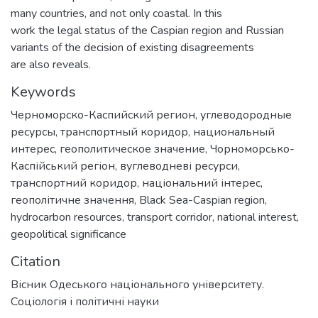
many countries, and not only coastal. In this
work the legal status of the Caspian region and Russian
variants of the decision of existing disagreements
are also reveals.
Keywords
Черноморско-Каспийский регион
,
углеводородные
ресурсы
,
транспортный коридор
,
национальный
интерес
,
геополитическое значение
,
Чорноморсько-
Каспійський регіон
,
вуглеводневі ресурси
,
транспортний коридор
,
національний інтерес
,
геополітичне значення
,
Black Sea-Caspian region
,
hydrocarbon resources
,
transport corridor
,
national interest
,
geopolitical significance
Citation
Вісник Одеського національного університету.
Соціологія і політичні науки