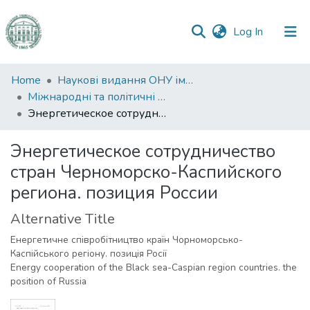
(current)
Log In
Communities
Home
Наукові видання ОНУ імені І. І. Мечникова
&
Міжнародні та політичні дослідження
Collections
Энергетическое сотрудничество стран Черноморско-Каспийского региона. позиция России
All of DSpace
Энергетическое сотрудничество
стран Черноморско-Каспийского
Statistics
региона. позиция России
Alternative Title
Енергетичне співробітництво країн Чорноморсько-
Каспійського регіону. позиція Росії
Energy cooperation of the Black sea-Caspian region countries. the
position of Russia