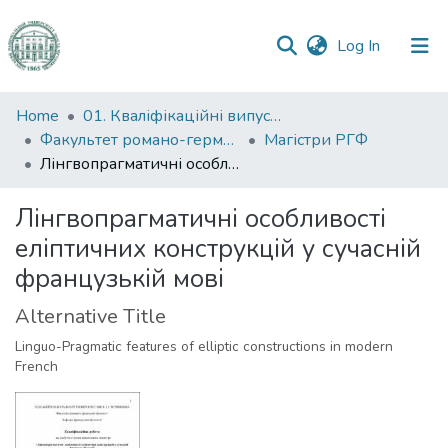
(current)
Log In
Communities
Home
01. Кваліфікаційні випускні роботи здобувачів вищої освіти
&
Факультет романо-германської філології
Магістри РГФ
Collections
Лінгвопрагматичні особливості еліптичних конструкцій у сучасній французькій мові
All of DSpace
Лінгвопрагматичні особливості
еліптичних конструкцій у сучасній
Statistics
французькій мові
Alternative Title
Linguo-Pragmatic features of elliptic constructions in modern
French