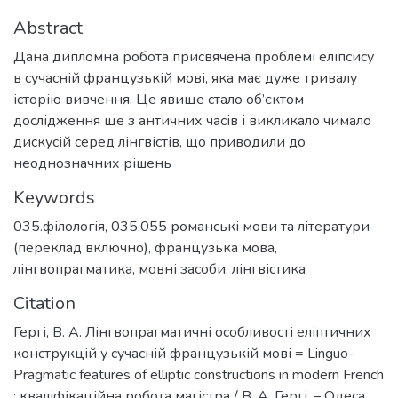
Abstract
Дана дипломна робота присвячена проблемі еліпсису
в сучасній французькій мові, яка має дуже тривалу
історію вивчення. Це явище стало об’єктом
дослідження ще з античних часів і викликало чимало
дискусій серед лінгвістів, що приводили до
неоднозначних рішень
Keywords
035.філологія
,
035.055 романські мови та літератури
(переклад включно)
,
французька мова
,
лінгвопрагматика
,
мовні засоби
,
лінгвістика
Citation
Гергі, В. А. Лінгвопрагматичні особливості еліптичних
конструкцій у сучасній французькій мові = Linguo-
Pragmatic features of elliptic constructions in modern French
: кваліфікаційна робота магістра / В. А. Гергі. – Одеса,