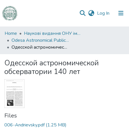
(current)
Log In
Communities
Home
Наукові видання ОНУ імені І. І. Мечникова
&
Odesa Astronomical Publications
Collections
Одесской астрономической обсерватории 140 лет
All of DSpace
Одесской астрономической
обсерватории 140 лет
Statistics
Files
006-Andrievsky.pdf
(1.25 MB)