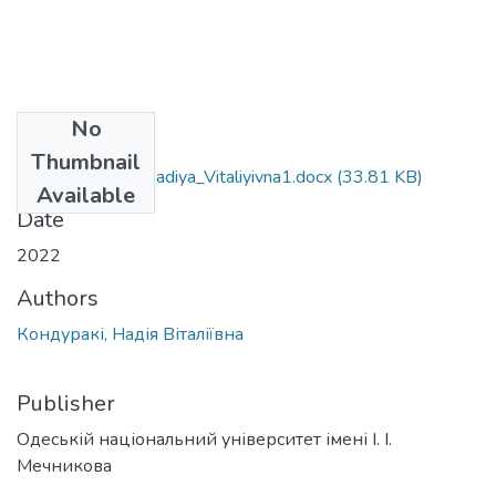
No
Files
Thumbnail
106_Konduraki_Nadiya_Vitaliyivna1.docx
(33.81 KB)
Available
Date
2022
Authors
Кондуракі, Надія Віталіївна
Publisher
Одеській національний університет імені І. І.
Мечникова