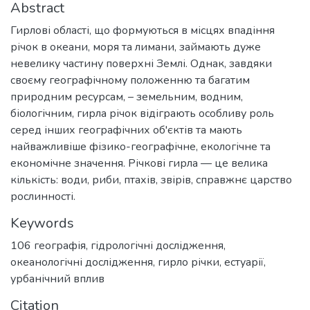
Abstract
Гирлові області, що формуються в місцях впадіння
річок в океани, моря та лимани, займають дуже
невелику частину поверхні Землі. Однак, завдяки
своєму географічному положенню та багатим
природним ресурсам, – земельним, водним,
біологічним, гирла річок відіграють особливу роль
серед інших географічних об'єктів та мають
найважливіше фізико-географічне, екологічне та
економічне значення. Річкові гирла — це велика
кількість: води, риби, птахів, звірів, справжнє царство
рослинності.
Keywords
106 географія
,
гідрологічні дослідження
,
океанологічні дослідження
,
гирло річки
,
естуарії
,
урбанічний вплив
Citation