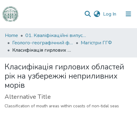
(current)
Log In
Communities
Home
01. Кваліфікаційні випускні роботи здобувачів вищої освіти
&
Геолого-географічний факультет
Магістри ГГФ
Collections
Класифікація гирлових областей рік на узбережжі неприливних морів
All of DSpace
Класифікація гирлових областей
рік на узбережжі неприливних
Statistics
морів
Alternative Title
Classification of mouth areas within coasts of non-tidal seas