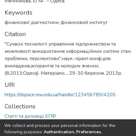
Мечникова, ЕПФ . – Одеса.
Keywords
фінансової діагностики
,
фінансовий інститут
Citation
"Сучасні технології управління підприємством та
можливості використання інформаційних систем: стан,
проблеми, перспективи",наук.-практ.конф.для
викладачів,аспірантів та молодих вчених,
(8;2013;Одеса). Матеріали..., 29-30 березня, 2013р.
URI
https://dspace.onu.edu.ua/handle/123456789/4205
Collections
Статті та доповіді ЕПФ
We collect and process your personal information for the
Full item page
following purposes:
Authentication, Preferences,