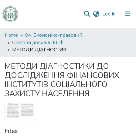
(current)
Log In
Communities
Home
04. Економіко-правовий факультет
&
Статті та доповіді ЕПФ
Collections
МЕТОДИ ДІАГНОСТИКИ ДО ДОСЛІДЖЕННЯ ФІНАНСОВИХ ІНСТИТУТІВ СОЦІАЛЬНОГО ЗАХИСТУ НАСЕЛЕННЯ
All of DSpace
МЕТОДИ ДІАГНОСТИКИ ДО
ДОСЛІДЖЕННЯ ФІНАНСОВИХ
Statistics
ІНСТИТУТІВ СОЦІАЛЬНОГО
ЗАХИСТУ НАСЕЛЕННЯ
Files