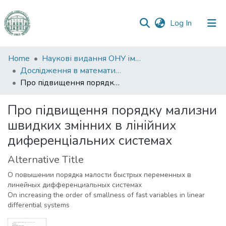
(current)
Log In
Communities
Home
Наукові видання ОНУ імені І. І. Мечникова
&
Дослiдження в математицi i механiцi
Collections
Про пiдвищення порядку мализни швидких змiнних в лiнiйних диференцiальних системах
All of DSpace
Про пiдвищення порядку мализни
швидких змiнних в лiнiйних
Statistics
диференцiальних системах
Alternative Title
О повышении порядка малости быстрых переменных в
линейных дифференциальных системах
On increasing the order of smallness of fast variables in linear
differential systems