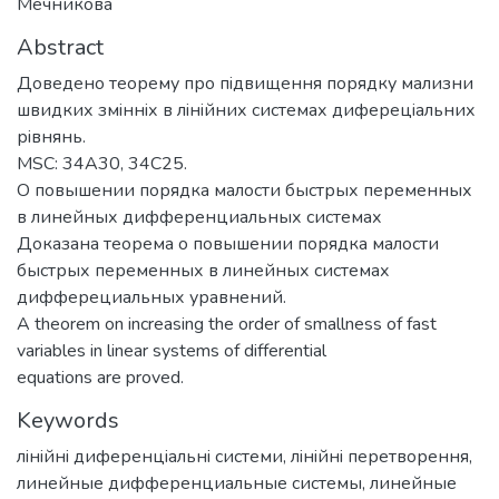
Мечникова
Abstract
Доведено теорему про пiдвищення порядку мализни
швидких змiннiх в лiнiйних системах диферецiальних
рiвнянь.
MSC: 34A30, 34C25.
О повышении порядка малости быстрых переменных
в линейных дифференциальных системах
Доказана теорема о повышении порядка малости
быстрых переменных в линейных системах
дифферециальных уравнений.
A theorem on increasing the order of smallness of fast
variables in linear systems of differential
equations are proved.
Keywords
лiнiйнi диференцiальнi системи
,
лiнiйнi перетворення
,
линейные дифференциальные системы
,
линейные